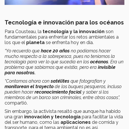
Tecnología e innovación para los océanos
Para Cousteau, la
tecnología y la innovación
son
fundamentales para enfrentar los retos ambientales a
los que el
planeta
se enfrenta hoy en día.
“Yo recuerdo que
hace 20 años
no podíamos hacer
mucho respecto a la sobrepesca, pues no teníamos la
tecnología para ver lo que sucedía en los
océanos
. Era un
problema que sabíamos que existía, pero era
invisible
para nosotros.
“Contamos ahora con
satélites
que fotografían y
monitorean el trayecto
de los buques pesqueros, incluso
pueden hacer
reconocimiento facial
y saber si los
miembros de un barco son criminales, entre otras cosas”,
compartió.
Sin embargo, la activista resaltó que aunque ha habido
una gran
innovación y tecnología
para facilitar la vida
del ser humano, como las
aplicaciones
de comida y
transporte, para el tema ambiental no es así.