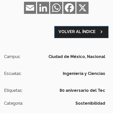
Email
LinkedIn
WhatsApp
Facebook
X
navigate_next
VOLVER AL ÍNDICE
Campus:
Ciudad de México,
Nacional
Escuelas:
Ingeniería y Ciencias
Etiquetas:
80 aniversario del Tec
Categoría:
Sostenibilidad