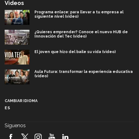
Videos
Programa enlace: para llevar a tu empresa al
siguiente nivel (video)
¿Quieres emprender? Conoce el nuevo HUB de
Innovación del Tec (video)
El joven que hizo del baile su vida (video)
Aula Futura: transformar la experiencia educativa
(video)
Más que un festival cultural: así es la magia de
VIBRART 2026 (video)
CAMBIAR IDIOMA
ES
Javier Guzmán: investigación con impacto social
(video)
Síguenos
¡México, en el top del mundial de robótica FIRST
2026! (video)