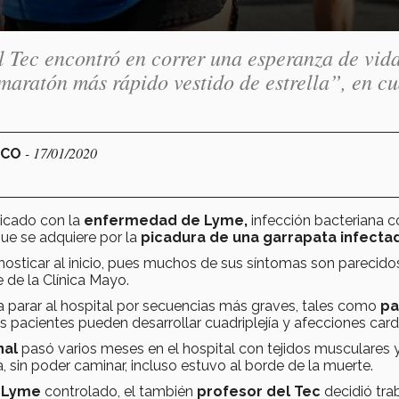
 Tec encontró en correr una esperanza de vida
aratón más rápido vestido de estrella”, en cu
- 17/01/2020
ICO
ticado con la
enfermedad de Lyme,
infección bacteriana c
ue se adquiere por la
picadura de una garrapata
infecta
gnosticar al inicio, pues muchos de sus síntomas son parecidos
 de la Clínica Mayo.
 a parar al hospital por secuencias más graves, tales como
pa
 pacientes pueden desarrollar cuadriplejía y afecciones card
nal
pasó varios meses en el hospital con tejidos musculares 
a, sin poder caminar, incluso estuvo al borde de la muerte.
n
Lyme
controlado, el también
profesor del Tec
decidió tra