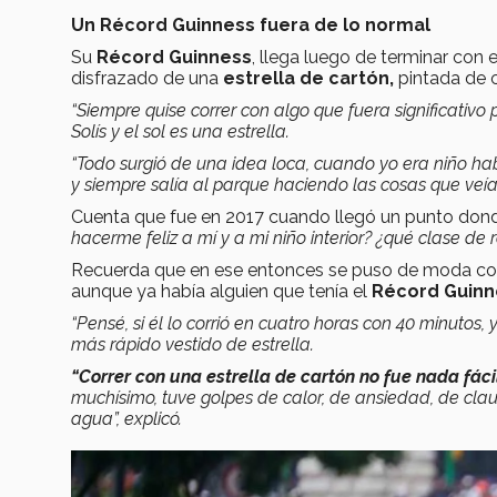
Un Récord Guinness fuera de lo normal
Su
Récord Guinness
, llega luego de terminar con
disfrazado de una
estrella de cartón,
pintada de c
“Siempre quise correr con algo que fuera significativo 
Solís y el sol es una estrella.
“Todo surgió de una idea loca, cuando yo era niño 
y siempre salía al parque haciendo las cosas que veía
Cuenta que fue en 2017 cuando llegó un punto don
hacerme feliz a mí y a mi niño interior? ¿qué clase de 
Recuerda que en ese entonces se puso de moda correr
aunque ya había alguien que tenía el
Récord Guin
“Pensé, si él lo corrió en cuatro horas con 40 minutos
más rápido vestido de estrella.
“Correr con una estrella de cartón no fue nada fáci
muchísimo, tuve golpes de calor, de ansiedad, de cla
agua”, explicó.