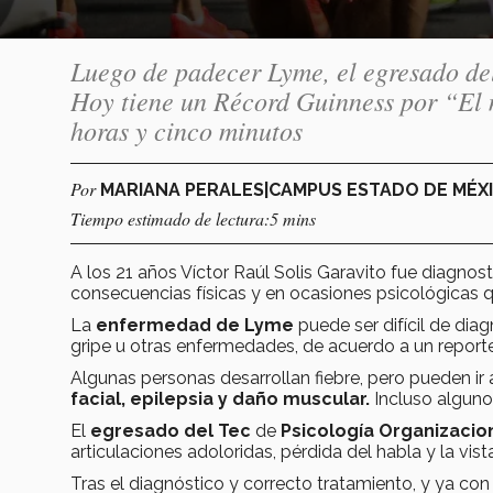
Luego de padecer Lyme, el egresado del
Hoy tiene un Récord Guinness por “El m
horas y cinco minutos
Por
MARIANA PERALES|CAMPUS ESTADO DE MÉX
Tiempo estimado de lectura:5 mins
A los 21 años Víctor Raúl Solis Garavito fue diagnos
consecuencias físicas y en ocasiones psicológicas q
La
enfermedad de Lyme
puede ser difícil de dia
gripe u otras enfermedades, de acuerdo a un reporte
Algunas personas desarrollan fiebre, pero pueden ir
facial, epilepsia y daño muscular.
Incluso algunos
El
egresado del Tec
de
Psicología Organizacio
articulaciones adoloridas, pérdida del habla y la vist
Tras el diagnóstico y correcto tratamiento, y ya co