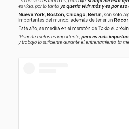
“Yo no sé si es real o no, pero dije:
si algo me está of
es vida, por lo tanto,
yo quería vivir más y es por es
Nueva York, Boston, Chicago, Berlín,
son solo al
importantes del mundo, además de tener un
Récor
Este año, se medirá en el maratón de Tokio el próxi
“Ponerte metas es importante,
pero es
más important
y trabajo lo suficiente durante el entrenamiento, la meta