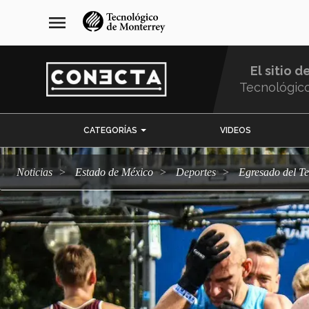
Pasar
navegación
menu
al
principal
contenido
principal
El sitio d
Tecnológic
Menu
CATEGORÍAS
VIDEOS
Comunidad
Noticias
Estado de México
deportes
Egresado del 