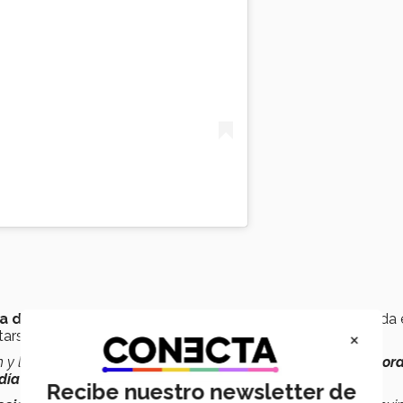
 de vida,
pues cuenta, un día vio una estadística publicada 
×
ntarse a la lucha contra esta rara enfermedad.
y la estadística decía
“si tú fumas un cigarro, pierdes 3 hor
día de vida,
Recibe nuestro newsletter de