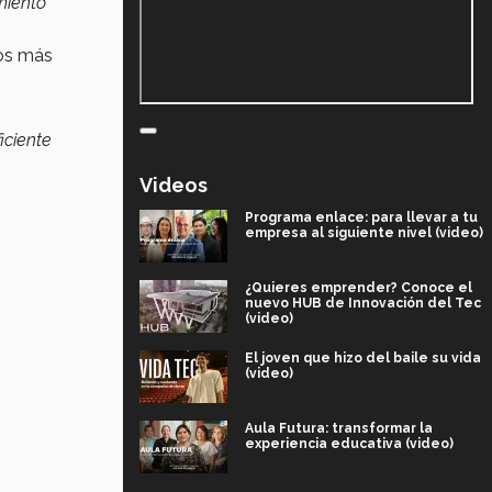
miento
los más
iciente
Videos
Programa enlace: para llevar a tu
empresa al siguiente nivel (video)
¿Quieres emprender? Conoce el
nuevo HUB de Innovación del Tec
(video)
El joven que hizo del baile su vida
(video)
Aula Futura: transformar la
experiencia educativa (video)