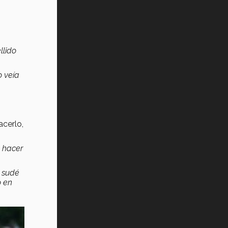
,
llido
o veía
acerlo,
o hacer
s sudé
o en