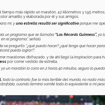
 el tiempo más rápido un maratón, 42 kilómetros y 195 metros
olor amarillo y elaborada por él y sus amigos.
para mí, y
una estrella resultó ser significativo
porque me ape
había un programa que se llamaba
“Los Récords Guinness”,
yo l
 en el programa”, señaló.
de se preguntó
"
¿qué puedo hacer? ¿qué tengo que hacer para
récord puedo lograr?”.
 maratones disfrazado, y de ahí llegó la inspiración para h
ness
por correr vestido de estrella.
, y yo un maratón lo corro en 2 horas 40 minutos, seguro lo pued
l,
todo lo contrario, fue lo más terrible del mundo, no nada má
ustrofobia, cuando terminó vomité todo lo equivalente a mi pes