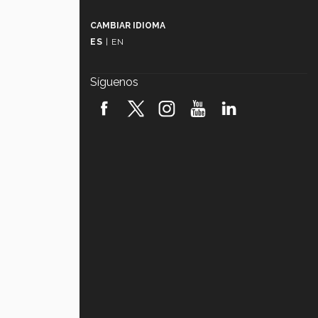
Más que un festival cultural: así es
la magia de VIBRART 2026 (video)
CAMBIAR IDIOMA
ES
|
EN
Javier Guzmán: investigación con
impacto social (video)
Síguenos
¡México, en el top del mundial de
robótica FIRST 2026! (video)
Vida Tec: Pasión, disciplina y
básquetbol, con Gael Adame
(video)
¿Cómo es el Modelo Educativo
Tec? (video)
Vida Tec: Feminismo e Inteligencia
Artificial, Paola Ricaurte (video)