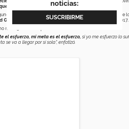
reciendo más vida pues lo tomo,
correr es movimiento, el movi
noticias:
o que
empiezo a correr, para vivir más”,
refiere.
gunos de los más de diez maratones que ha corrido, seis de 
d Guinness
en el maratón de la
Ciudad de México
en 2017.
mo mes. 52 días después correrá en Boston.
e el esfuerzo,
mi meta es el esfuerzo,
si yo me esfuerzo lo suf
 se va a llegar por sí sola”, enfatizó.