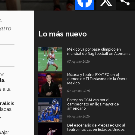
.
atro
Lo más nuevo
México va por pase olímpico en
mundial de flag football en Alemania
07 Agosto 2026
on
Música y teatro: EXATEC en el
elenco de El Fantasma de la Ópera
da
.
Mexico
 a la
07 Agosto 2026
Borregos CCM van por el
rálisis
campeonato en liga mayor de
iacas.
americano
06 Agosto 2026
y
Del escenario de PrepaTec Qro al
teatro musical en Estados Unidos
bajar