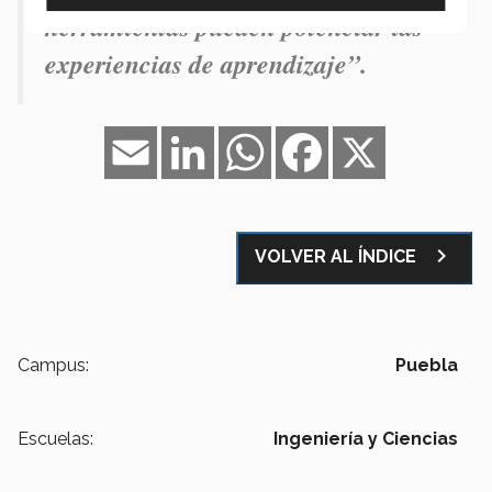
herramientas pueden potenciar las
experiencias de aprendizaje”.
Email
LinkedIn
WhatsApp
Facebook
X
navigate_next
VOLVER AL ÍNDICE
Campus:
Puebla
Escuelas:
Ingeniería y Ciencias