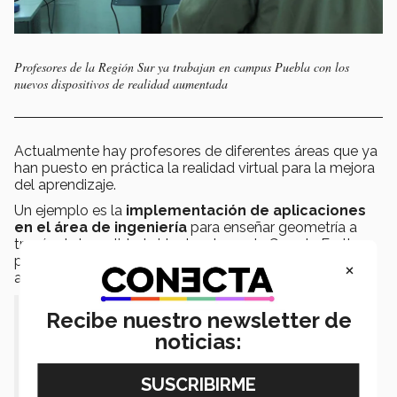
Profesores de la Región Sur ya trabajan en campus Puebla con los
nuevos dispositivos de realidad aumentada
Actualmente hay profesores de diferentes áreas que ya
han puesto en práctica la realidad virtual para la mejora
del aprendizaje.
Un ejemplo es la
implementación de aplicaciones
en el área de ingeniería
para enseñar geometría a
través de la realidad virtual o el uso de Google Earth
para la ubicación de ciertos recursos en el contexto de
×
actividades integradoras.
Recibe nuestro newsletter de
"Se trata de seguir invitando a los
noticias:
profesores a conocer esta tecnología,
animarse a soñar como este tipo de