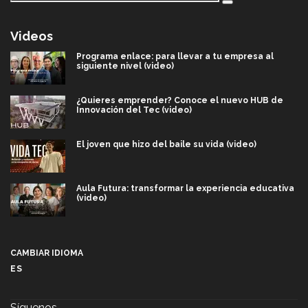
Videos
Programa enlace: para llevar a tu empresa al
siguiente nivel (video)
¿Quieres emprender? Conoce el nuevo HUB de
Innovación del Tec (video)
El joven que hizo del baile su vida (video)
Aula Futura: transformar la experiencia educativa
(video)
Más que un festival cultural: así es la magia de
VIBRART 2026 (video)
CAMBIAR IDIOMA
ES
Javier Guzmán: investigación con impacto social
(video)
Síguenos