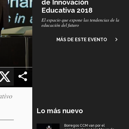
de Innovación
Educativa 2018
Subtítulo
El espacio que expone las tendencias de la
educación del futuro
navigate_next
MÁS DE ESTE EVENTO
cebook
X
ativo
Lo más nuevo
Borregos CCM van por el