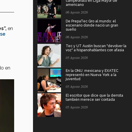
campeonato en Liga Mayor de
americano
06 Agosto 2026
De PrepaTec Qro al mundo: el
escenario donde nació un gran
s”,
en
sueño
 se
06 Agosto 2026
Tec y UT Austin buscan "devolver la
voz" a hispanohablantes con afasia
05 Agosto 2026
o en
En la ONU: mexicana y EXATEC
representó en Nueva York a la
juventud
05 Agosto 2026
El escritor que dice que la derrota
también merece ser contada
05 Agosto 2026