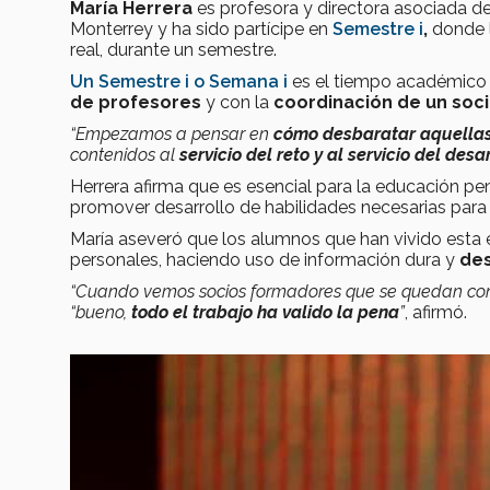
María Herrera
es profesora y directora asociada 
Monterrey y ha sido partícipe en
Semestre i
,
donde 
real, durante un semestre.
Un Semestre i o Semana i
es el tiempo académico 
de profesores
y con la
coordinación de un soc
“Empezamos a pensar en
cómo desbaratar aquellas
contenidos al
servicio del reto y al servicio del des
Herrera afirma que es esencial para la educación pe
promover desarrollo de habilidades necesarias para 
María aseveró que los alumnos que han vivido esta
personales, haciendo uso de información dura y
des
“Cuando vemos socios formadores que se quedan con l
“bueno,
todo el trabajo ha valido la pena
”
, afirmó.