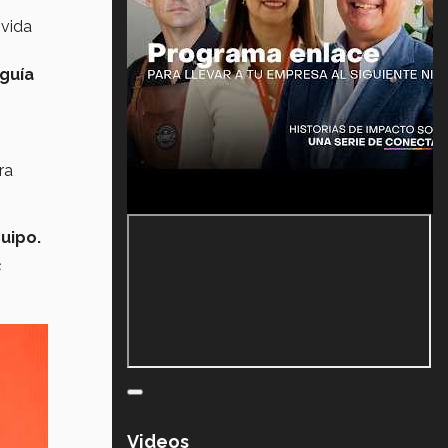
 vida
 guía
ra
uipo.
s
Videos