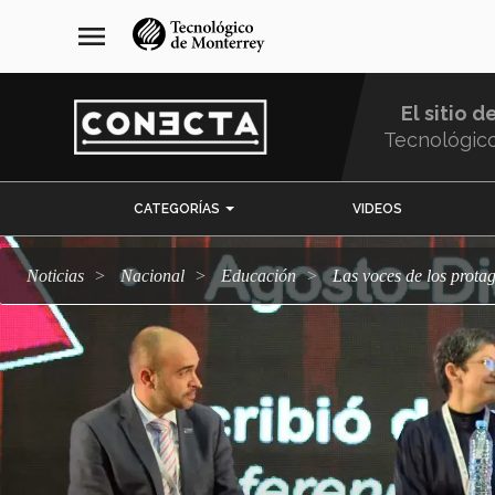
Pasar
navegación
menu
al
principal
contenido
principal
El sitio d
Tecnológic
Menu
CATEGORÍAS
VIDEOS
Comunidad
Noticias
Nacional
Educación
Las voces de los prot