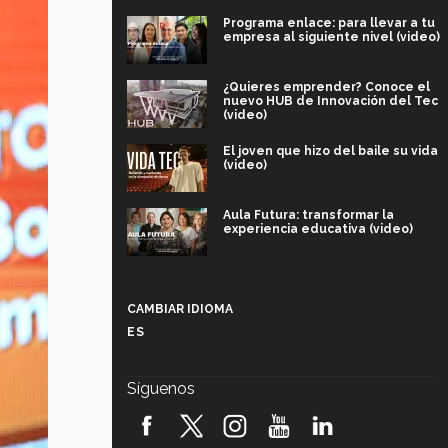
Programa enlace: para llevar a tu
empresa al siguiente nivel (video)
¿Quieres emprender? Conoce el
nuevo HUB de Innovación del Tec
(video)
El joven que hizo del baile su vida
(video)
Aula Futura: transformar la
experiencia educativa (video)
Más que un festival cultural: así es
la magia de VIBRART 2026 (video)
CAMBIAR IDIOMA
ES
Javier Guzmán: investigación con
impacto social (video)
Síguenos
¡México, en el top del mundial de
robótica FIRST 2026! (video)