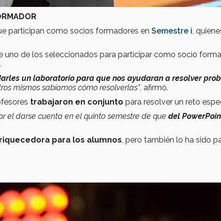
FORMADOR
que participan como socios formadores en
Semestre i
, quiene
e uno de los seleccionados para participar como socio forma
.
 darles un laboratorio para que nos ayudaran a resolver pro
tros mismos sabíamos cómo resolverlas”
, afirmó.
ofesores
trabajaron en conjunto
para resolver un reto espec
or el darse cuenta en el quinto semestre de que
del PowerPoin
nriquecedora para los alumnos
, pero también lo ha sido pa