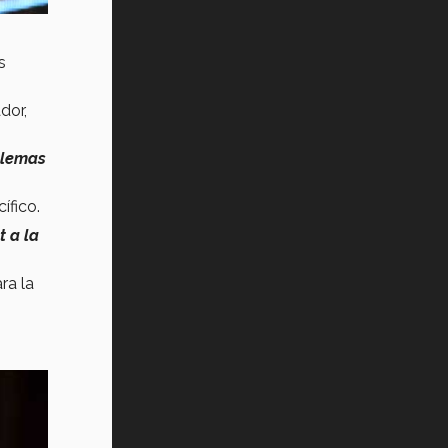
Vida Tec: Pasión, disciplina y
básquetbol, con Gael Adame
(video)
s
¿Cómo es el Modelo Educativo
Tec? (video)
dor,
Vida Tec: Feminismo e Inteligencia
blemas
Artificial, Paola Ricaurte (video)
ífico.
t a la
ra la