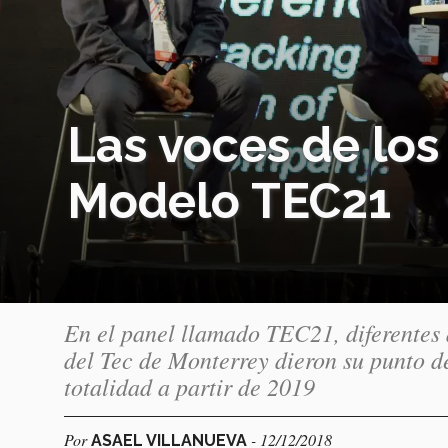
Las voces de los
Modelo TEC21
En el panel llamado TEC21, diferentes 
del Tec de Monterrey dieron su punto d
totalidad a partir de 2019
Por
- 12/12/2018
ASAEL VILLANUEVA