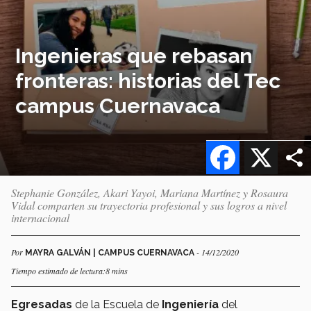
Ingenieras que rebasan
fronteras: historias del Tec
campus Cuernavaca
Facebook
X
Stephanie González, Akari Yayoi, Mariana Martínez y Rosaura
Vidal comparten su trayectoria profesional y sus logros a nivel
internacional
Por
- 14/12/2020
MAYRA GALVÁN | CAMPUS CUERNAVACA
Tiempo estimado de lectura:8 mins
Egresadas
de la Escuela de
Ingeniería
del