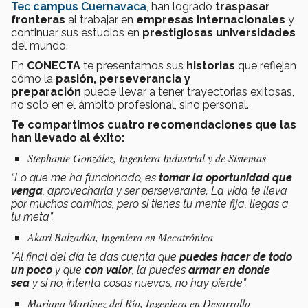
Tec
campus
Cuernavaca
, han logrado
traspasar
fronteras
al trabajar en
empresas
internacionales
y
continuar sus estudios en
prestigiosas universidades
del mundo.
En
CONECTA
te presentamos sus
historias
que reflejan
cómo la
pasión, perseverancia y
preparación
puede llevar a tener trayectorias exitosas,
no solo en el ámbito profesional, sino personal.
Te compartimos cuatro recomendaciones que las
han llevado al éxito:
Stephanie González, Ingeniera Industrial y de Sistemas
“Lo que me ha funcionado, es
tomar la oportunidad que
venga
, aprovecharla y ser perseverante. La vida te lleva
por muchos caminos, pero si tienes tu mente fija, llegas a
tu meta”.
Akari Balzadúa, Ingeniera en Mecatrónica
"Al final del día te das cuenta que
puedes hacer de todo
un poco
y
que
con valor
, la puedes
armar en donde
sea
y si no, intenta cosas nuevas, no hay pierde”.
Mariana Martínez del Río, Ingeniera en Desarrollo