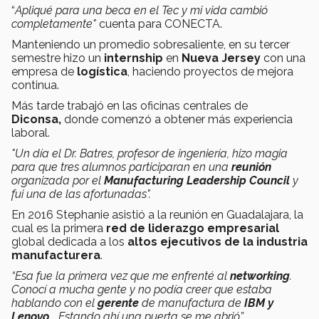
“
Apliqué para una beca en el Tec y mi vida cambió
completamente"
cuenta para CONECTA.
Manteniendo un promedio sobresaliente, en su tercer
semestre hizo un
internship
en
Nueva Jersey
con una
empresa de
logística
, haciendo proyectos de mejora
continua.
Más tarde trabajó en las oficinas centrales de
Diconsa,
donde comenzó a obtener más experiencia
laboral.
"Un día el Dr. Batres, profesor de ingeniería, hizo magia
para que tres alumnos participaran en una
reunión
organizada por el
Manufacturing Leadership Council
y
fui una de las afortunadas".
En 2016 Stephanie asistió a la reunión en Guadalajara, la
cual es la primera
red de liderazgo empresarial
global dedicada a los
altos ejecutivos de la industria
manufacturera
.
“Esa fue la primera vez que me enfrenté al
networking
.
Conocí a mucha gente y no podía creer que estaba
hablando con el
gerente
de manufactura de
IBM y
Lenovo
... Estando ahí una puerta se me abrió”.