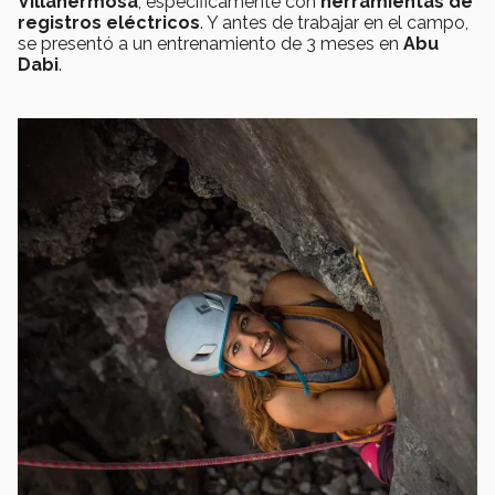
Villahermosa
, específicamente con
herramientas de
registros eléctricos
. Y antes de trabajar en el campo,
se presentó a un entrenamiento de 3 meses en
Abu
Dabi
.