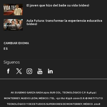
El joven que hizo del baile su vida (video)
Aula Futura: transformar la experiencia educativa
(video)
Más que un festival cultural: así es la magia de
VIBRART 2026 (video)
CAMBIAR IDIOMA
ES
Javier Guzmán: investigación con impacto social
(video)
Síguenos
¡México, en el top del mundial de robótica FIRST
2026! (video)
Vida Tec: Pasión, disciplina y básquetbol, con Gael
Adame (video)
A
AV. EUGENIO GARZA SADA 2501 SUR COL. TECNOLÓGICO C.P. 64849 |
L
¿Cómo es el Modelo Educativo Tec? (video)
MONTERREY, NUEVO LEÓN, MÉXICO | TEL. +52 (81) 8358-2000 D.R.© INSTITUTO
TECNOLÓGICO Y DE ESTUDIOS SUPERIORES DE MONTERREY, MÉXICO. 2018