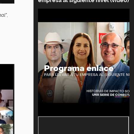
empresa al siguiente nivel (video)
nal"
,