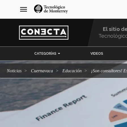
Pasar
navegación
menu
al
principal
contenido
principal
El sitio d
Tecnológic
Menu
CATEGORÍAS
VIDEOS
Comunidad
Noticias
Cuernavaca
Educación
¡Son consultores!