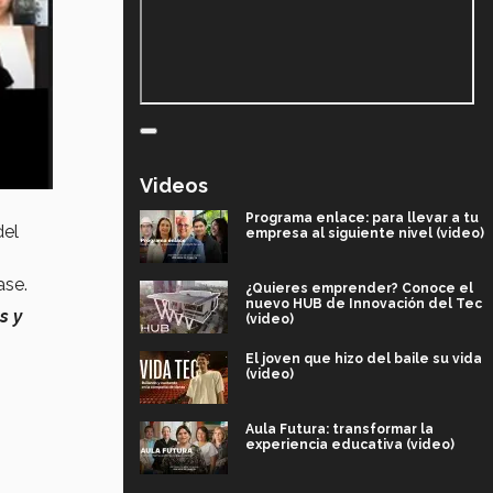
Videos
Programa enlace: para llevar a tu
del
empresa al siguiente nivel (video)
ase.
¿Quieres emprender? Conoce el
nuevo HUB de Innovación del Tec
s y
(video)
El joven que hizo del baile su vida
(video)
Aula Futura: transformar la
experiencia educativa (video)