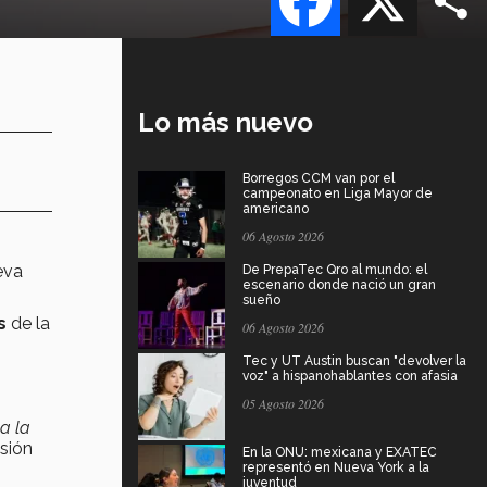
Lo más nuevo
Borregos CCM van por el
campeonato en Liga Mayor de
americano
06 Agosto 2026
eva
De PrepaTec Qro al mundo: el
escenario donde nació un gran
sueño
os
de la
06 Agosto 2026
Tec y UT Austin buscan "devolver la
voz" a hispanohablantes con afasia
05 Agosto 2026
a la
isión
En la ONU: mexicana y EXATEC
representó en Nueva York a la
juventud