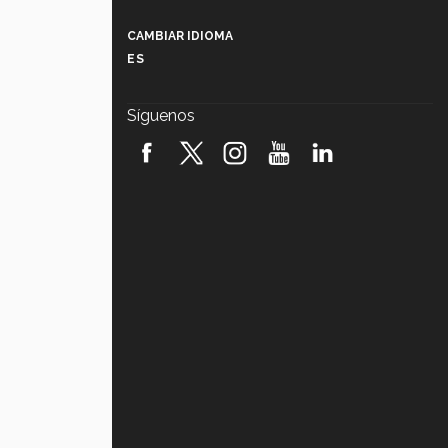
Más que un festival cultural: así es
la magia de VIBRART 2026 (video)
CAMBIAR IDIOMA
ES
Javier Guzmán: investigación con
impacto social (video)
Síguenos
¡México, en el top del mundial de
robótica FIRST 2026! (video)
Vida Tec: Pasión, disciplina y
básquetbol, con Gael Adame
(video)
¿Cómo es el Modelo Educativo
Tec? (video)
Vida Tec: Feminismo e Inteligencia
Artificial, Paola Ricaurte (video)