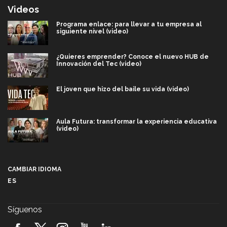
Videos
Programa enlace: para llevar a tu empresa al
siguiente nivel (video)
¿Quieres emprender? Conoce el nuevo HUB de
Innovación del Tec (video)
El joven que hizo del baile su vida (video)
Aula Futura: transformar la experiencia educativa
(video)
Más que un festival cultural: así es la magia de
VIBRART 2026 (video)
CAMBIAR IDIOMA
ES
Javier Guzmán: investigación con impacto social
(video)
Síguenos
¡México, en el top del mundial de robótica FIRST
2026! (video)