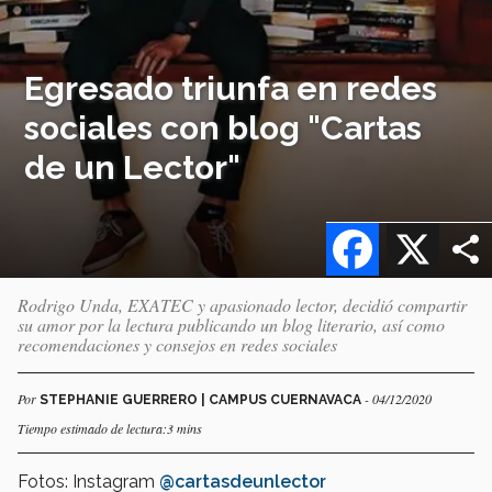
Egresado triunfa en redes
sociales con blog "Cartas
de un Lector"
Facebook
X
Rodrigo Unda, EXATEC y apasionado lector, decidió compartir
su amor por la lectura publicando un blog literario, así como
recomendaciones y consejos en redes sociales
Por
- 04/12/2020
STEPHANIE GUERRERO | CAMPUS CUERNAVACA
Tiempo estimado de lectura:3 mins
Fotos: Instagram
@cartasdeunlector