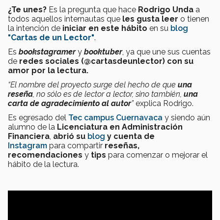
¿Te unes?
Es la pregunta que hace
Rodrigo Unda
a
todos aquellos internautas que
les gusta leer
o tienen
la intención de
iniciar en este hábito
en su
blog
"
Cartas de un Lector"
.
Es
bookstagramer
y
booktuber
,
ya que une sus cuentas
de
redes sociales
(@cartasdeunlector) con su
amor por la lectura.
“El nombre del proyecto surge del hecho de que
una
reseña
, no sólo es de lector a lector, sino también,
una
carta de agradecimiento al autor
”
explica Rodrigo.
Es egresado del
Tec campus Cuernavaca
y siendo aún
alumno de la
Licenciatura en Administración
Financiera
,
abrió su
blog
y cuenta de
Instagram
para compartir
re
señas,
recomendaciones
y
tips
para comenzar o mejorar el
hábito de la lectura.