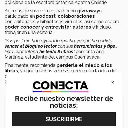
policíaca de la escritora británica Agatha Christie.
Además de sus reseñas, ha hecho
giveaways
,
participado en
podcast
,
colaboraciones
con editoriales y bibliotecas virtuales, así como espera
poder conocer y entrevistar autores
e incluso,
trabajar en una editorial.
“Sus post me han ayudado mucho, ya que he podido
vencer el bloqueo lector
con sus
herramientas y tips
…
Esta cuarentena
he leído 8 libros
”
comenta Ana
Martínez, estudiante del campus Cuernavaca.
Finalmente, recomienda
perderle el miedo a los
libros
, ya que muchas veces se crece con la idea de
que se tienen que leer por obligación y no hay nada
×
divertido en ellos.
Recibe nuestro newsletter de
noticias: