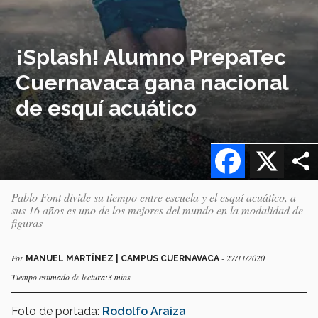
¡Splash! Alumno PrepaTec
Cuernavaca gana nacional
de esquí acuático
Facebook
X
Pablo Font divide su tiempo entre escuela y el esquí acuático, a
sus 16 años es uno de los mejores del mundo en la modalidad de
figuras
Por
- 27/11/2020
MANUEL MARTÍNEZ | CAMPUS CUERNAVACA
Tiempo estimado de lectura:3 mins
Foto de portada:
Rodolfo Araiza