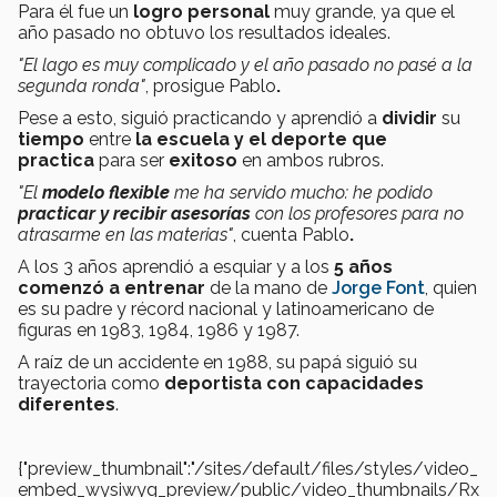
Para él fue un
logro personal
muy grande, ya que el
año pasado no obtuvo los resultados ideales.
"El lago es muy complicado y el año pasado no pasé a la
segunda ronda"
, prosigue
Pablo
.
Pese a esto, siguió practicando y aprendió a
dividir
su
tiempo
entre
la escuela y el deporte que
practica
para ser
exitoso
en ambos rubros.
"El
modelo flexible
me ha servido mucho: he podido
practicar y recibir asesorías
con los profesores para no
atrasarme en las materias"
, cuenta Pablo
.
A los 3 años aprendió a esquiar y a los
5 años
comenzó a entrenar
de la mano de
Jorge Font
, quien
es su padre y récord nacional y latinoamericano de
figuras en 1983, 1984, 1986 y 1987.
A raíz de un accidente en 1988, su papá siguió su
trayectoria como
deportista con capacidades
diferentes
.
{"preview_thumbnail":"/sites/default/files/styles/video_
embed_wysiwyg_preview/public/video_thumbnails/Rx