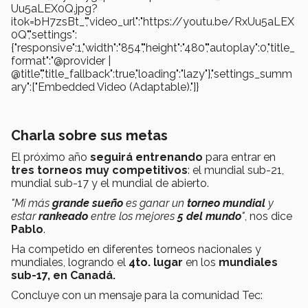
Uu5aLEX0Q.jpg?
itok=bH7zsBt_","video_url":"https://youtu.be/RxUu5aLEX
0Q","settings":
{"responsive":1,"width":"854","height":"480","autoplay":0,"title_
format":"@provider |
@title","title_fallback":true,"loading":"lazy"},"settings_summ
ary":["Embedded Video (Adaptable)."]}
Charla sobre sus metas
El próximo año
seguirá entrenando
para entrar en
tres torneos muy competitivos
: el mundial sub-21,
mundial sub-17 y el mundial de abierto.
"Mi más
grande sueño
es ganar un
torneo mundial
y
estar
rankeado
entre los mejores
5 del mundo
"
, nos dice
Pablo
.
Ha competido en diferentes torneos nacionales y
mundiales, logrando el
4to. lugar
en los
mundiales
sub-17, en Canadá.
Concluye con un mensaje para la comunidad Tec: