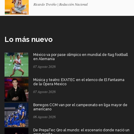
Ricardo Treviño | Redacción Nacional
Lo más nuevo
México va por pase olímpico en mundial de flag football
en Alemania
07 Agosto 2026
Música y teatro: EXATEC en el elenco de El Fantasma
de la Ópera Mexico
07 Agosto 2026
Borregos CCM van por el campeonato en liga mayor de
americano
06 Agosto 2026
De PrepaTec Qro al mundo: el escenario donde nació un