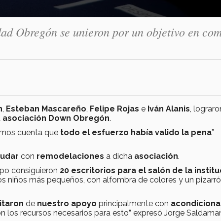
ad Obregón se unieron por un objetivo en co
n
,
Esteban Mascareño
,
Felipe Rojas
e
Iván Alanis
, lograro
a
asociación Down Obregón
.
dimos cuenta que
todo el esfuerzo había valido la pena
”
yudar
con
remodelaciones
a dicha
asociación
.
uipo consiguieron
20 escritorios para el salón de la instit
os niños más pequeños, con alfombra de colores y un pizarr
itaron
de
nuestro apoyo
principalmente con
acondiciona
on los recursos necesarios para esto” expresó Jorge Saldam