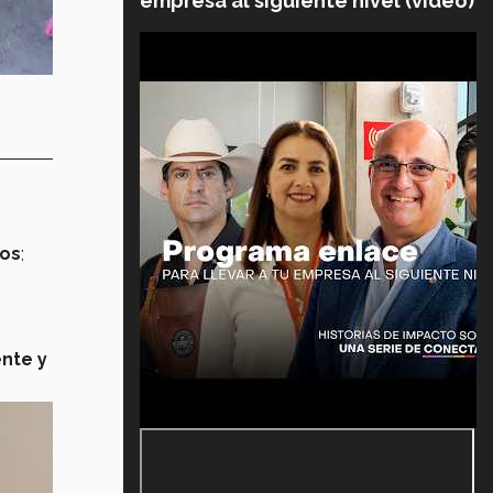
empresa al siguiente nivel (video)
ios
;
nte y