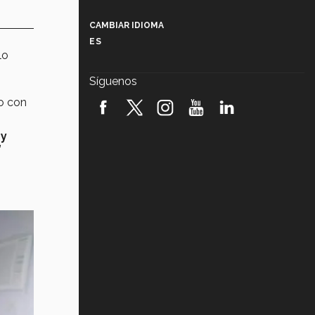
Más que un festival cultural: así es
la magia de VIBRART 2026 (video)
CAMBIAR IDIOMA
ES
Javier Guzmán: investigación con
lo
impacto social (video)
Síguenos
¡México, en el top del mundial de
o con
robótica FIRST 2026! (video)
 y
Vida Tec: Pasión, disciplina y
”
básquetbol, con Gael Adame
(video)
¿Cómo es el Modelo Educativo
Tec? (video)
Vida Tec: Feminismo e Inteligencia
Artificial, Paola Ricaurte (video)