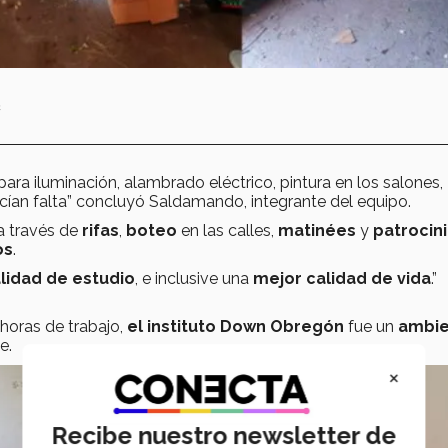
n
para iluminación, alambrado eléctrico, pintura en los salones,
hacían falta” concluyó Saldamando, integrante del equipo.
a través de
rifas
,
boteo
en las calles,
matinées
y
patrocin
os
.
lidad de estudio
, e inclusive una
mejor calidad de vida
.”
horas de trabajo,
el instituto Down Obregón
fue un
ambie
pe.
×
Recibe nuestro newsletter de