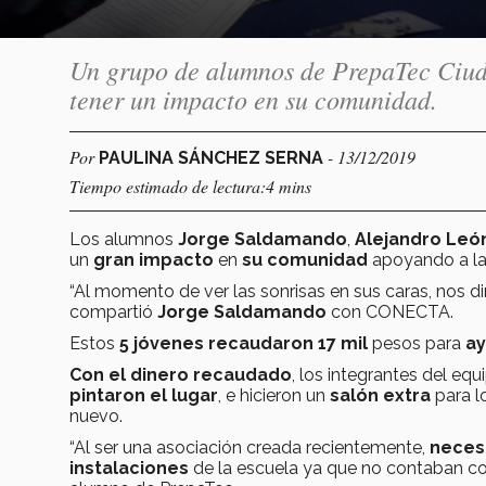
Un grupo de alumnos de PrepaTec Ciud
tener un impacto en su comunidad.
Por
- 13/12/2019
PAULINA SÁNCHEZ SERNA
Tiempo estimado de lectura:4 mins
Los alumnos
Jorge Saldamando
,
Alejandro Leó
un
gran impacto
en
su comunidad
apoyando a l
“Al momento de ver las sonrisas en sus caras, nos 
compartió
Jorge Saldamando
con CONECTA.
Estos
5 jóvenes
recaudaron 17 mil
pesos para
a
Con el dinero recaudado
, los integrantes del eq
pintaron el lugar
, e hicieron un
salón extra
para l
nuevo.
“Al ser una asociación creada recientemente,
neces
instalaciones
de la escuela ya que no contaban c