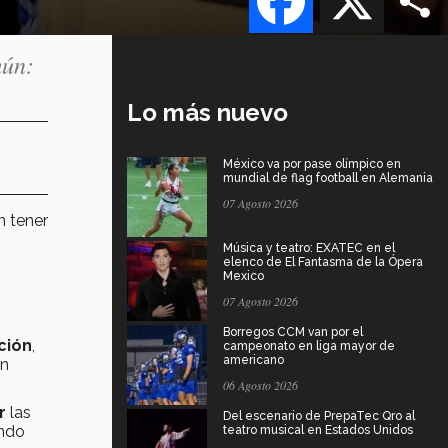
mún:
Lo más nuevo
México va por pase olímpico en
mundial de flag football en Alemania
07 Agosto 2026
n tener
Música y teatro: EXATEC en el
elenco de El Fantasma de la Ópera
Mexico
07 Agosto 2026
Borregos CCM van por el
ución
,
campeonato en liga mayor de
americano
ón
06 Agosto 2026
r
las
Del escenario de PrepaTec Qro al
ando
teatro musical en Estados Unidos