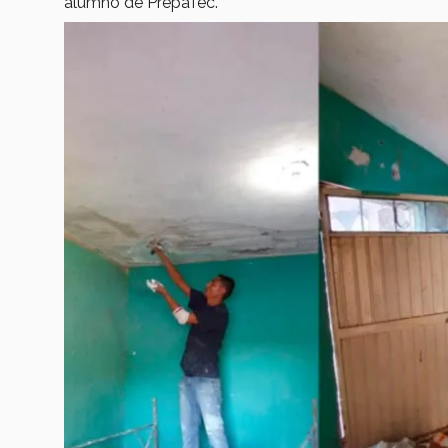
alumno de PrepaTec.