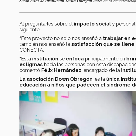
Salón extra de
Institución Down Obregón
antes de la remodelació
Al preguntarles sobre el
impacto social
y personal 
siguiente:
“Este proyecto no solo nos enseñó a
trabajar en 
también nos enseñó la
satisfacción que se tiene
CONECTA.
“Esta
institución
se
enfoca
principalmente en
bri
estigmas
hacia las personas con esta discapacidad
comentó
Félix Hernández
, encargado de la
insti
La asociación Down Obregón
, es la
única instit
educación a niños que padecen el síndrome d