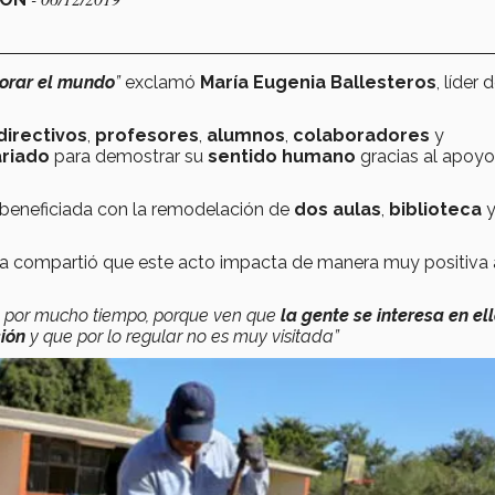
orar el mundo
”
exclamó
María Eugenia Ballesteros
, líder 
directivos
,
profesores
,
alumnos
,
colaboradores
y
ariado
para demostrar su
sentido humano
gracias al apoy
a beneficiada con la remodelación de
dos aulas
,
biblioteca
ria compartió que este acto impacta de manera muy positiva 
e por mucho tiempo, porque ven que
la gente se interesa en el
ión
y que por lo regular no es muy visitada”