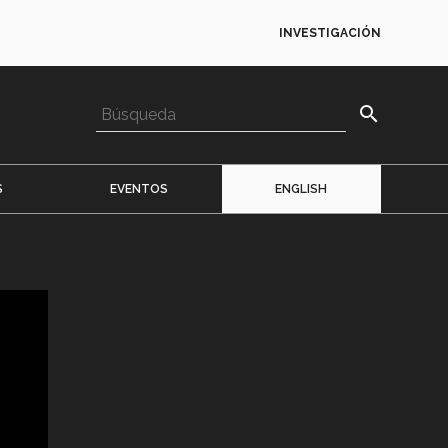
INVESTIGACIÓN
search
S
EVENTOS
ENGLISH