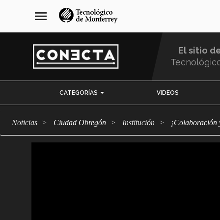
Pasar
navegación
menu
al
principal
contenido
principal
El sitio d
Tecnológic
Menu
CATEGORÍAS
VIDEOS
Comunidad
Noticias
Ciudad Obregón
Institución
¡Colaboración