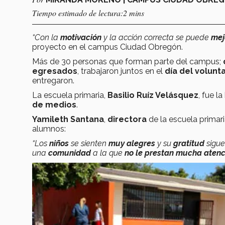
Tiempo estimado de lectura:2 mins
“Con la
motivación
y la acción correcta se puede
mej
proyecto en el campus Ciudad Obregón.
Más de 30 personas que forman parte del campus;
egresados
, trabajaron juntos en el
día del volunt
entregaron.
La escuela primaria,
Basilio Ruíz Velásquez
, fue l
de medios
.
Yamileth Santana
,
directora
de la escuela prima
alumnos:
“Los
niños
se sienten
muy alegres
y su
gratitud
sigu
una
comunidad
a la que
no le prestan mucha atenc