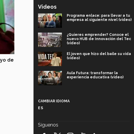
Videos
Programa enlace: para llevar a tu
empresa al siguiente nivel (video)
¿Quieres emprender? Conoce el
nuevo HUB de Innovación del Tec
(video)
El joven que hizo del baile su vida
(video)
yo de
Aula Futura: transformar la
experiencia educativa (video)
Más que un festival cultural: así es
la magia de VIBRART 2026 (video)
CAMBIAR IDIOMA
ES
Javier Guzmán: investigación con
impacto social (video)
Síguenos
¡México, en el top del mundial de