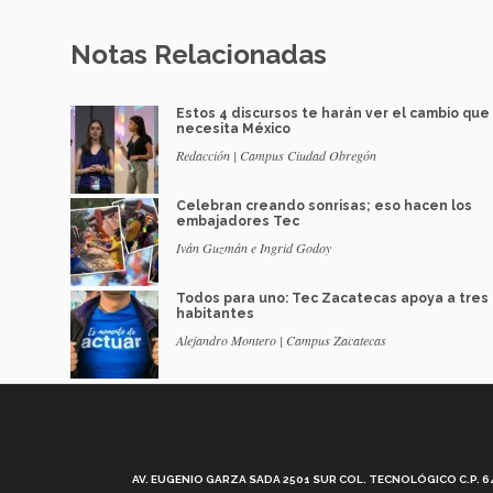
Notas Relacionadas
Estos 4 discursos te harán ver el cambio que
necesita México
Redacción | Campus Ciudad Obregón
Celebran creando sonrisas; eso hacen los
embajadores Tec
Iván Guzmán e Ingrid Godoy
Todos para uno: Tec Zacatecas apoya a tres 
habitantes
Alejandro Montero | Campus Zacatecas
AV. EUGENIO GARZA SADA 2501 SUR COL. TECNOLÓGICO C.P. 648