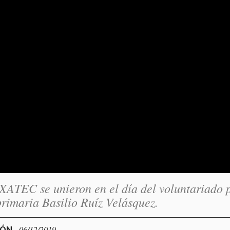
XATEC se unieron en el día del voluntariado 
primaria Basilio Ruíz Velásquez.
- 06/12/2019
GÓN