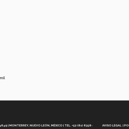
mil
Aviso
Legal
49 | MONTERREY, NUEVO LEÓN, MÉXICO | TEL. +52 (81) 8358-
AVISO LEGAL
PO