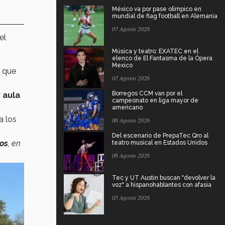
México va por pase olímpico en
mundial de flag football en Alemania
07 Agosto 2026
del
Música y teatro: EXATEC en el
elenco de El Fantasma de la Ópera
Mexico
o que
07 Agosto 2026
Borregos CCM van por el
y
aula
campeonato en liga mayor de
americano
a los
06 Agosto 2026
Del escenario de PrepaTec Qro al
los
, en
teatro musical en Estados Unidos
06 Agosto 2026
Tec y UT Austin buscan "devolver la
voz" a hispanohablantes con afasia
05 Agosto 2026