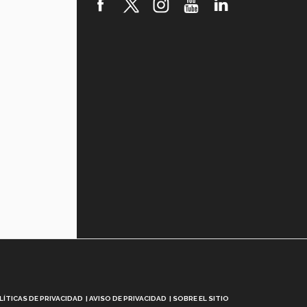
robótica FIRST 2026! (video)
Vida Tec: Pasión, disciplina y
básquetbol, con Gael Adame
(video)
¿Cómo es el Modelo Educativo
Tec? (video)
Vida Tec: Feminismo e Inteligencia
Artificial, Paola Ricaurte (video)
LÍTICAS DE PRIVACIDAD
AVISO DE PRIVACIDAD
SOBRE EL SITIO