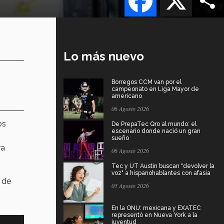
Lo más nuevo
Borregos CCM van por el
campeonato en Liga Mayor de
americano
06 Agosto 2026
os
De PrepaTec Qro al mundo: el
escenario donde nació un gran
sueño
ra
06 Agosto 2026
Tec y UT Austin buscan "devolver la
voz" a hispanohablantes con afasia
 de
05 Agosto 2026
En la ONU: mexicana y EXATEC
representó en Nueva York a la
juventud