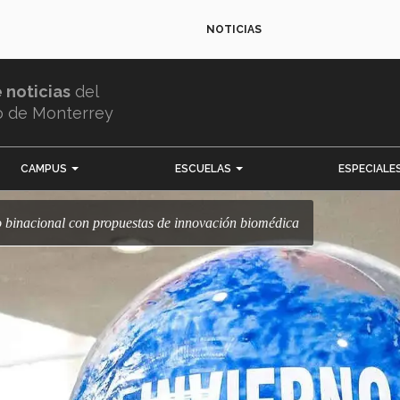
NOTICIAS
e noticias
del
o de Monterrey
CAMPUS
ESCUELAS
ESPECIALE
o binacional con propuestas de innovación biomédica