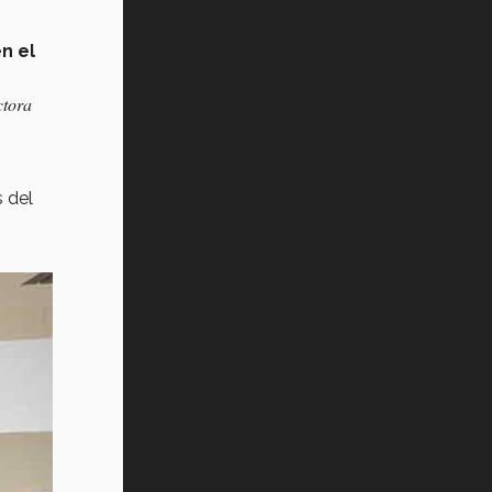
n el
ctora
s del