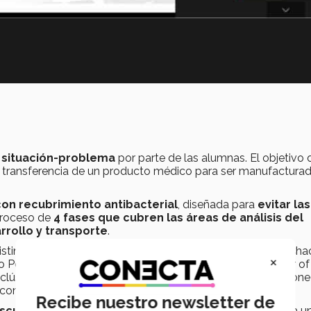
a
situación-problema
por parte de las alumnas. El objetivo 
ño y transferencia de un producto médico para ser manufactura
con recubrimiento antibacterial
, diseñada para
evitar las
 proceso de
4 fases que cubren las áreas de análisis del
rrollo y transporte
.
istintos evaluadores, entre ellos se encontraban Rogelio Cha
×
o Ponce, Innovation Center Coordinator de Medical Center of
l clúster BIO El Paso - Ciudad Juárez, Luis René Mata Quiñone
a compañía Johnson & Johnson)
Recibe nuestro newsletter de
scuela de Ingenierías y Ciencias
, añadió a su entrevista u