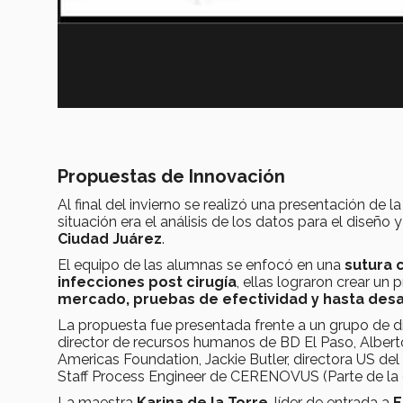
Propuestas de Innovación
Al final del invierno se realizó una presentación de l
situación era el análisis de los datos para el dise
Ciudad Juárez
.
El equipo de las alumnas se enfocó en una
sutura 
infecciones post cirugía
, ellas lograron crear un
mercado, pruebas de efectividad y hasta desa
La propuesta fue presentada frente a un grupo de d
director de recursos humanos de BD El Paso, Albert
Americas Foundation, Jackie Butler, directora US de
Staff Process Engineer de CERENOVUS (Parte de l
La maestra
Karina de la Torre
, líder de entrada a
E