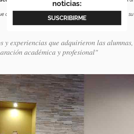
noticias:
 que adquirieron las alumnas, y que se llevan como base para su
os y experiencias que adquirieron las alumnas,
eparación académica y profesional"