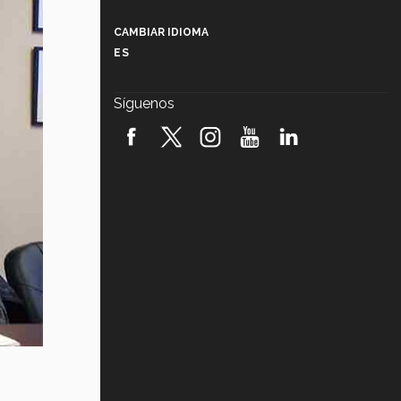
Más que un festival cultural: así es
la magia de VIBRART 2026 (video)
CAMBIAR IDIOMA
ES
Javier Guzmán: investigación con
impacto social (video)
Síguenos
¡México, en el top del mundial de
robótica FIRST 2026! (video)
Vida Tec: Pasión, disciplina y
básquetbol, con Gael Adame
(video)
¿Cómo es el Modelo Educativo
Tec? (video)
Vida Tec: Feminismo e Inteligencia
Artificial, Paola Ricaurte (video)