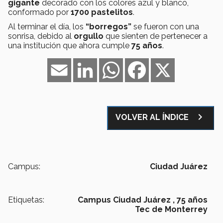
gigante
decorado con los colores azul y blanco,
conformado por
1700 pastelitos
.
Al terminar el día, los
“borregos”
se fueron con una
sonrisa, debido al
orgullo
que sienten de pertenecer a
una institución que ahora cumple
75 años
.
Email
LinkedIn
WhatsApp
Facebook
X
navigate_next
VOLVER AL ÍNDICE
Campus:
Ciudad Juárez
Etiquetas:
Campus Ciudad Juárez ,
75 años
Tec de Monterrey