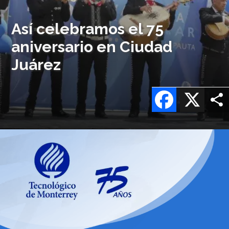
Así celebramos el 75
aniversario en Ciudad
Juárez
Facebook
X
Imagen
o
logo