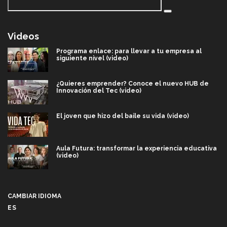
Videos
Programa enlace: para llevar a tu empresa al
siguiente nivel (video)
¿Quieres emprender? Conoce el nuevo HUB de
Innovación del Tec (video)
El joven que hizo del baile su vida (video)
Aula Futura: transformar la experiencia educativa
(video)
Más que un festival cultural: así es la magia de
VIBRART 2026 (video)
CAMBIAR IDIOMA
ES
Javier Guzmán: investigación con impacto social
(video)