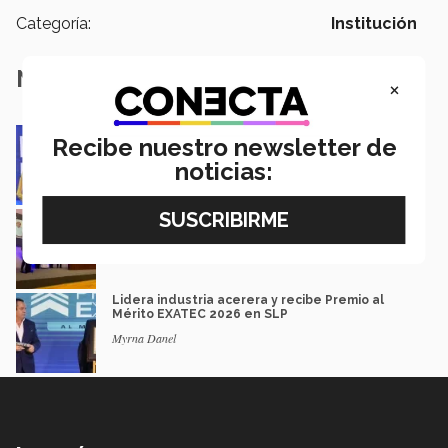
Categoría:
Institución
Notas Relacionadas
×
Impacto y legado: Marcela Velasco, ganadora
Recibe nuestro newsletter de
del Premio Mérito EXATEC
noticias:
Guillermo Solorio
Docencia con propósito: la historia de Debbie
Hernández
Isabel Martínez
Lidera industria acerera y recibe Premio al
Mérito EXATEC 2026 en SLP
Myrna Danel