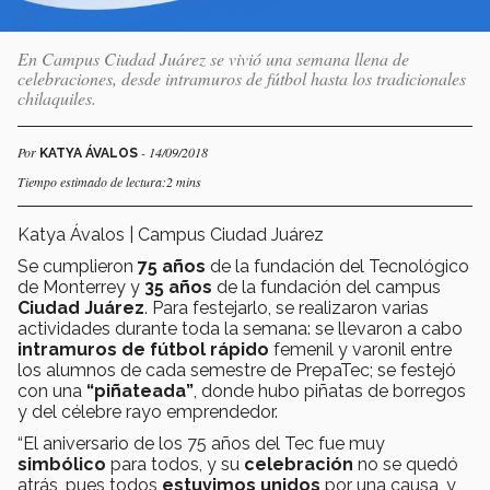
En Campus Ciudad Juárez se vivió una semana llena de
celebraciones, desde intramuros de fútbol hasta los tradicionales
chilaquiles.
Por
- 14/09/2018
KATYA ÁVALOS
Tiempo estimado de lectura:2 mins
Katya Ávalos | Campus Ciudad Juárez
Se cumplieron
75 años
de la fundación del Tecnológico
de Monterrey y
35 años
de la fundación del campus
Ciudad Juárez
. Para festejarlo, se realizaron varias
actividades durante toda la semana: se llevaron a cabo
intramuros de fútbol rápido
femenil y varonil entre
los alumnos de cada semestre de PrepaTec; se festejó
con una
“piñateada”
, donde hubo piñatas de borregos
y del célebre rayo emprendedor.
“El aniversario de los 75 años del Tec fue muy
simbólico
para todos, y su
celebración
no se quedó
atrás, pues todos
estuvimos unidos
por una causa, y