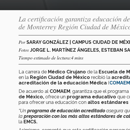
La certificación garantiza educación d
de Monterrey Región Ciudad de Méxic
Por
SARAY GONZÁLEZ | CAMPUS CIUDAD DE MÉX
Fotos
JORGE L. MARTÍNEZ ÁNGELES, ESTEBAN S
Tiempo estimado de lectura:4 mins
La carrera de
Médico Cirujano
de la
Escuela de M
en la
Región Ciudad de México
recibió la
acredit
acreditación de la educación Médica
(
COMAEM
De acuerdo al
COMAEM
, garantiza que el program
de México,
ofrece un
programa educativo
que c
para ofrecer una educación con
altos estándares
“Un
programa de educación acreditado
asegura q
la
preparación con los más altos estándares de ca
la
EMCS.