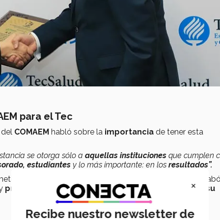
MAEM para el Tec
a del
COMAEM
habló sobre la
importancia
de tener esta
stancia se otorga sólo a
aquellas instituciones
que cumplen c
sorado, estudiantes
y lo más importante: en los
resultados”.
ometió a una
evaluación interna y externa
, donde se recab
×
y
propósitos
de la universidad sean
consistentes con su
Recibe nuestro newsletter de