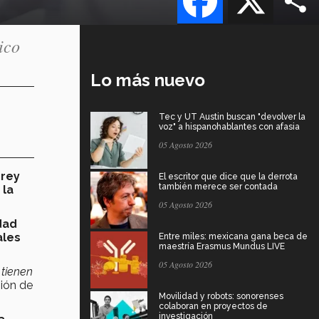
ico
Lo más nuevo
Tec y UT Austin buscan "devolver la
voz" a hispanohablantes con afasia
05 Agosto 2026
rey
El escritor que dice que la derrota
también merece ser contada
 la
05 Agosto 2026
dad
ales
Entre miles: mexicana gana beca de
maestría Erasmus Mundus LIVE
05 Agosto 2026
tienen
gión de
Movilidad y robots: sonorenses
colaboran en proyectos de
investigación