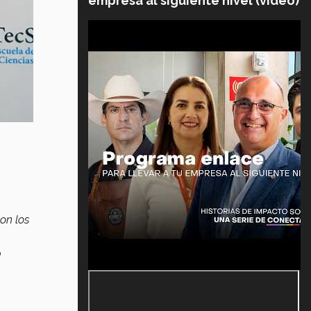
empresa al siguiente nivel (video)
on los
ó