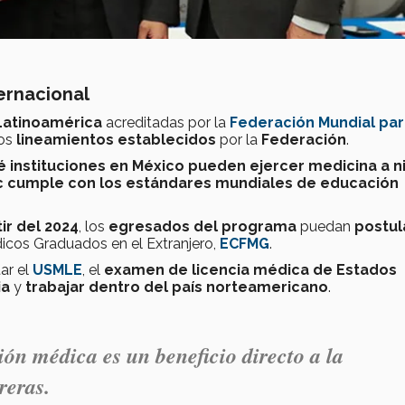
ernacional
 Latinoamérica
acreditadas por la
Federación Mundial par
los
lineamientos establecidos
por la
Federación
.
é instituciones en México pueden ejercer medicina a n
c cumple con los estándares mundiales de educación
tir del 2024
, los
egresados
del programa
puedan
postul
icos Graduados en el Extranjero,
ECFMG
.
ar el
USMLE
, el
examen de licencia médica de Estados
ia
y
trabajar dentro del país norteamericano
.
ión médica
es un
beneficio directo
a la
reras.