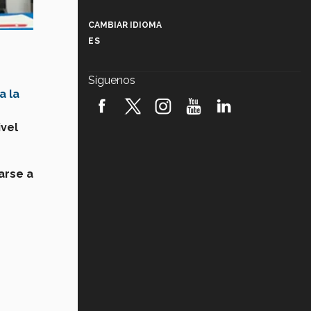
Más que un festival cultural: así es
la magia de VIBRART 2026 (video)
CAMBIAR IDIOMA
ES
Javier Guzmán: investigación con
impacto social (video)
Síguenos
a la
¡México, en el top del mundial de
robótica FIRST 2026! (video)
ivel
Vida Tec: Pasión, disciplina y
básquetbol, con Gael Adame
(video)
arse a
¿Cómo es el Modelo Educativo
Tec? (video)
Vida Tec: Feminismo e Inteligencia
Artificial, Paola Ricaurte (video)