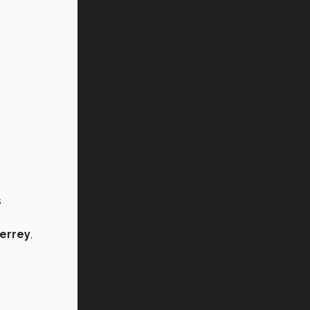
s
errey
,