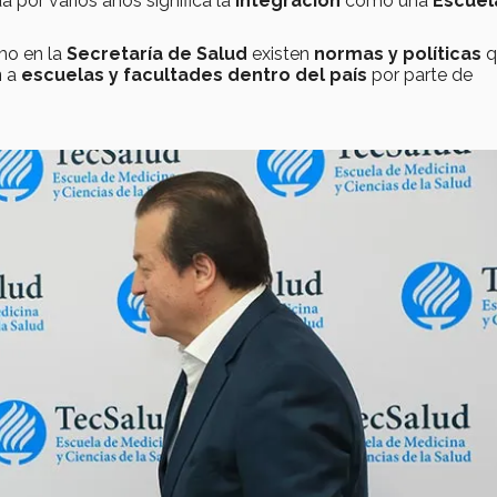
 por varios años significa la
integración
como una
Escuel
o en la
Secretaría de
Salud
existen
normas y políticas
q
n
a
escuelas y facultades dentro del país
por parte de