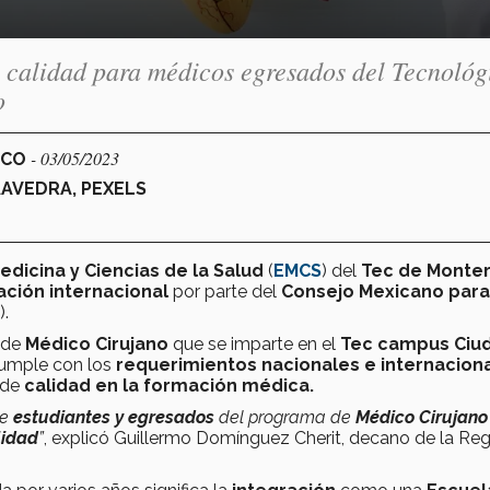
e calidad para médicos egresados del Tecnológ
o
- 03/05/2023
ICO
AAVEDRA, PEXELS
edicina y Ciencias de la Salud
(
EMCS
) del
Tec de Monter
ación internacional
por parte del
Consejo Mexicano para
).
a de
Médico Cirujano
que se imparte en el
Tec campus Ciu
umple con los
requerimientos nacionales e internacion
de
calidad en la formación médica.
ue
estudiantes y egresados
del programa de
Médico Cirujano
lidad
”
, explicó Guillermo Domínguez Cherit, decano de la Re