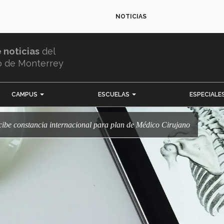
NOTICIAS
e noticias
del
o de Monterrey
CAMPUS
ESCUELAS
ESPECIALE
ibe constancia internacional para plan de Médico Cirujano