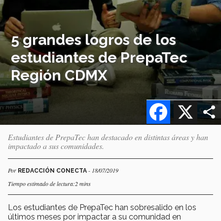
5 grandes logros de los
estudiantes de PrepaTec
Región CDMX
Facebook
X
Estudiantes de PrepaTec han destacado en distintas áreas y han
impactado a sus comunidades.
Por
- 18/07/2019
REDACCIÓN CONECTA
Tiempo estimado de lectura:2 mins
Los estudiantes de PrepaTec han sobresalido en los
últimos meses por impactar a su comunidad en