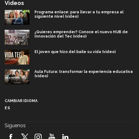
Videos
Programa enlace: para llevar a tu empresa al
siguiente nivel (video)
¿Quieres emprender? Conoce el nuevo HUB de
Innovación del Tec (video)
El joven que hizo del baile su vida (video)
Aula Futura: transformar la experiencia educativa
(video)
Más que un festival cultural: así es la magia de
VIBRART 2026 (video)
CAMBIAR IDIOMA
ES
Javier Guzmán: investigación con impacto social
(video)
Síguenos
¡México, en el top del mundial de robótica FIRST
2026! (video)