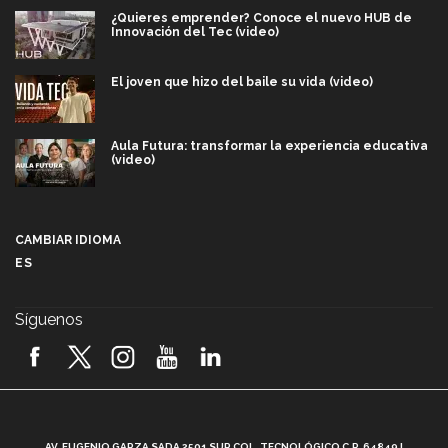
¿Quieres emprender? Conoce el nuevo HUB de
Innovación del Tec (video)
El joven que hizo del baile su vida (video)
Aula Futura: transformar la experiencia educativa
(video)
Más que un festival cultural: así es la magia de
VIBRART 2026 (video)
CAMBIAR IDIOMA
ES
Javier Guzmán: investigación con impacto social
(video)
Síguenos
¡México, en el top del mundial de robótica FIRST
2026! (video)
Vida Tec: Pasión, disciplina y básquetbol, con Gael
Adame (video)
A
AV. EUGENIO GARZA SADA 2501 SUR COL. TECNOLÓGICO C.P. 64849 |