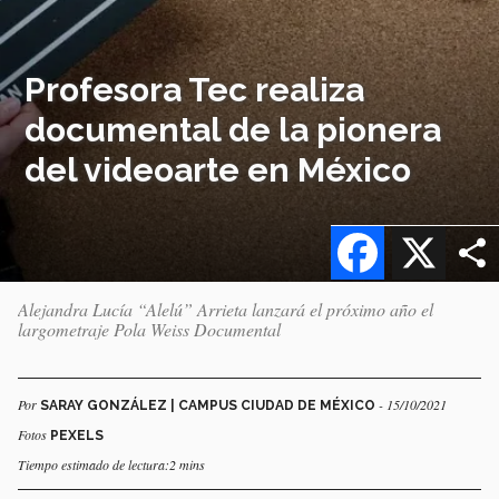
Profesora Tec realiza
documental de la pionera
del videoarte en México
Facebook
X
Alejandra Lucía “Alelú” Arrieta lanzará el próximo año el
largometraje Pola Weiss Documental
Por
- 15/10/2021
SARAY GONZÁLEZ | CAMPUS CIUDAD DE MÉXICO
Fotos
PEXELS
Tiempo estimado de lectura:2 mins