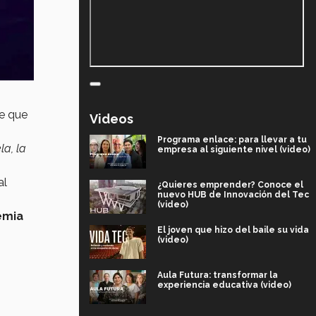
de que
Videos
Programa enlace: para llevar a tu
a, la
empresa al siguiente nivel (video)
al
¿Quieres emprender? Conoce el
nuevo HUB de Innovación del Tec
(video)
emia
El joven que hizo del baile su vida
(video)
Aula Futura: transformar la
experiencia educativa (video)