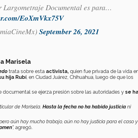
 Largometraje Documental es para…
tter.com/EoXmVkx75V
miaCineMx)
September 26, 2021
a Marisela
edo
trata sobre esta
activista,
quien fue privada de la vida 
u hija Rubí
, en Ciudad Juárez, Chihuahua, luego de que los
e documental se ejerza presión sobre las autoridades y
se h
icular de Marisela.
Hasta la fecha no ha habido justicia
ni
 pero aún hay mucho trabajo, aún no hay justicia para el caso 
tomen
”,
agregó.