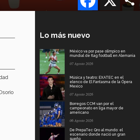
Lo más nuevo
México va por pase olímpico en
mundial de flag football en Alemania
07 Agosto 2026
udad
Música y teatro: EXATEC en el
elenco de El Fantasma de la Ópera
Mexico
Osorio
07 Agosto 2026
Borregos CCM van por el
campeonato en liga mayor de
americano
06 Agosto 2026
De PrepaTec Qro al mundo: el
escenario donde nació un gran
sueño