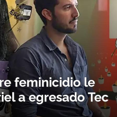
e feminicidio le
iel a egresado Tec