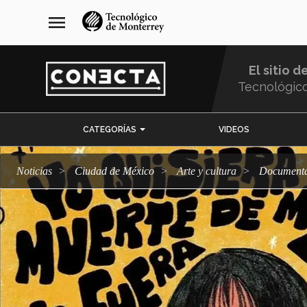
Pasar
navegación
menu
al
principal
contenido
principal
El sitio d
Tecnológic
Menu
CATEGORÍAS
VIDEOS
Comunidad
Noticias
Ciudad de México
arte y cultura
Documenta