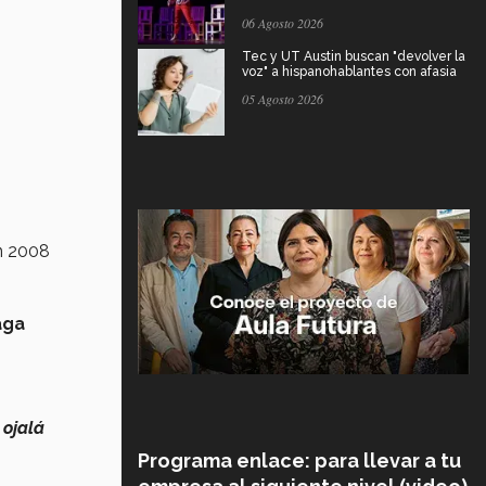
06 Agosto 2026
Tec y UT Austin buscan "devolver la
voz" a hispanohablantes con afasia
05 Agosto 2026
en 2008
aga
y
ojalá
Programa enlace: para llevar a tu