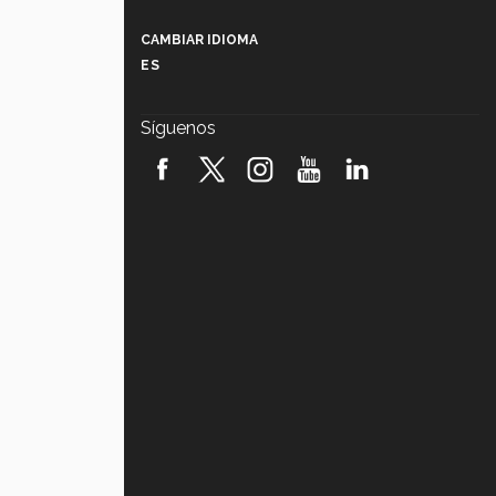
Más que un festival cultural: así es
la magia de VIBRART 2026 (video)
CAMBIAR IDIOMA
ES
Javier Guzmán: investigación con
impacto social (video)
Síguenos
¡México, en el top del mundial de
robótica FIRST 2026! (video)
Vida Tec: Pasión, disciplina y
básquetbol, con Gael Adame
(video)
¿Cómo es el Modelo Educativo
Tec? (video)
Vida Tec: Feminismo e Inteligencia
Artificial, Paola Ricaurte (video)