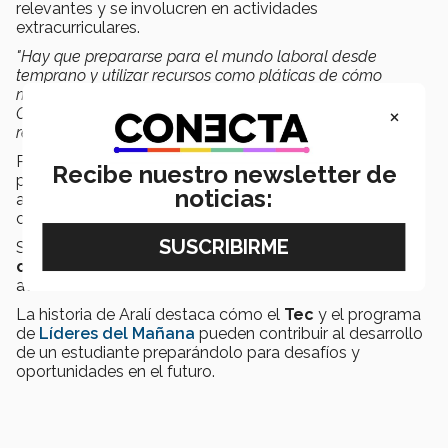
relevantes y se involucren en actividades
extracurriculares.
"Hay que prepararse para el mundo laboral desde
temprano y utilizar recursos como pláticas de cómo
mejorar tu perfil de LinkedIn y acercarse con Sol del
×
Centro de Vinculación
y Desarrollo Profesional para
revisión de currículums",
aconsejó.
Para sus compañeros de
ITC
recomendó practicar
Recibe nuestro newsletter de
problemas de algoritmos y estructuras de datos y
noticias:
aplicar a
internships
desde una etapa temprana en la
carrera.
Sugirió
destacar proyectos personales en el
currículum
y
aprender habilidades de liderazgo,
además de lo académico.
La historia de Aralí destaca cómo el
Tec
y el programa
de
Líderes del Mañana
pueden contribuir al desarrollo
de un estudiante preparándolo para desafíos y
oportunidades en el futuro.