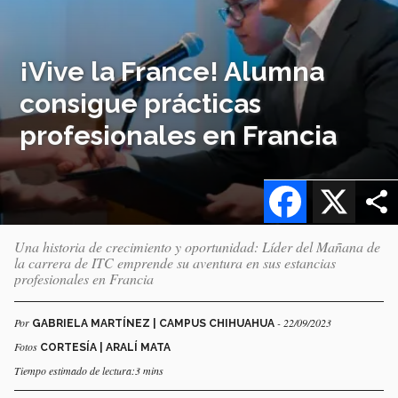
¡Vive la France! Alumna
consigue prácticas
profesionales en Francia
Facebook
X
Una historia de crecimiento y oportunidad: Líder del Mañana de
la carrera de ITC emprende su aventura en sus estancias
profesionales en Francia
Por
- 22/09/2023
GABRIELA MARTÍNEZ | CAMPUS CHIHUAHUA
Fotos
CORTESÍA | ARALÍ MATA
Tiempo estimado de lectura:3 mins