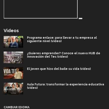
Videos
Programa enlace: para llevar a tu empresa al
siguiente nivel (video)
¿Quieres emprender? Conoce el nuevo HUB de
Innovación del Tec (video)
El joven que hizo del baile su vida (video)
Aula Futura: transformar la experiencia educativa
(video)
Más que un festival cultural: así es la magia de
VIBRART 2026 (video)
CAMBIAR IDIOMA