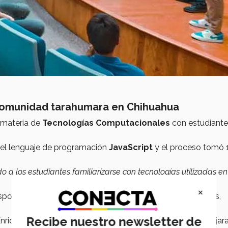
 comunidad tarahumara en Chihuahua
a materia de
Tecnologías Computacionales
con estudiante
el lenguaje de programación
JavaScript
y el proceso tomó 
 a los estudiantes familiarizarse con tecnologías utilizadas en
×
sponsable de aspectos específicos como entradas, salidas,
Recibe nuestro newsletter de
Enrique Sánchez, Raime Bustos, Luis Bustillo y Faustino Bejar