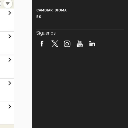
Más que un festival cultural: así es
la magia de VIBRART 2026 (video)
CAMBIAR IDIOMA
ES
Javier Guzmán: investigación con
impacto social (video)
Síguenos
¡México, en el top del mundial de
robótica FIRST 2026! (video)
Vida Tec: Pasión, disciplina y
básquetbol, con Gael Adame
(video)
¿Cómo es el Modelo Educativo
Tec? (video)
Vida Tec: Feminismo e Inteligencia
Artificial, Paola Ricaurte (video)