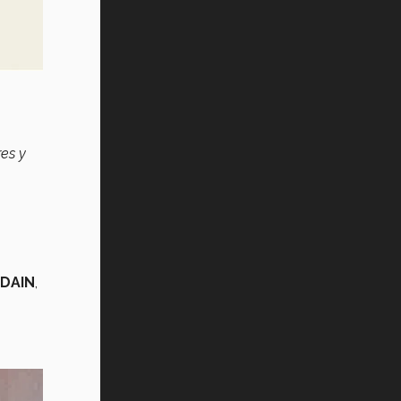
res y
DAIN
,