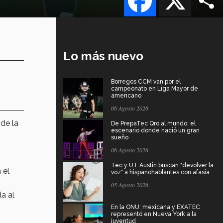
Lo más nuevo
Borregos CCM van por el
campeonato en Liga Mayor de
americano
06 Agosto 2026
de la
De PrepaTec Qro al mundo: el
escenario donde nació un gran
sueño
06 Agosto 2026
Tec y UT Austin buscan "devolver la
 el
voz" a hispanohablantes con afasia
05 Agosto 2026
a al
En la ONU: mexicana y EXATEC
representó en Nueva York a la
juventud