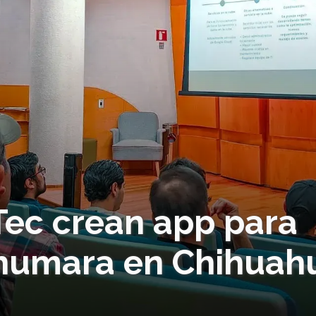
Tec crean app para
humara en Chihuah