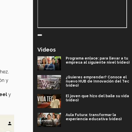
Videos
Programa enlace: para llevar a tu
empresa al siguiente nivel (video)
chez.
¿Quieres emprender? Conoce el
ón y
nuevo HUB de Innovación del Tec
(video)
eel
y
El joven que hizo del baile su vida
(video)
Aula Futura: transformar la
experiencia educativa (video)