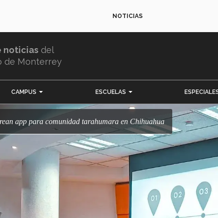
NOTICIAS
e noticias
del
o de Monterrey
CAMPUS
ESCUELAS
ESPECIALE
c crean app para comunidad tarahumara en Chihuahua