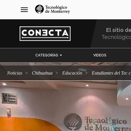
Pasar
navegación
menu
al
principal
contenido
principal
El sitio d
Tecnológic
Menu
CATEGORÍAS
VIDEOS
Comunidad
Noticias
Chihuahua
Educación
Estudiantes del Te