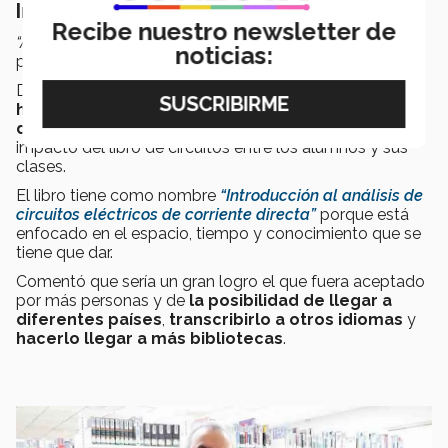
Inspiración y Futuros Proyectos Literarios
Recibe nuestro newsletter de
“Ay sí, ¿Cómo yo voy a escribir?”
, fue lo que pensó el
noticias:
profesor al tener esta idea de escribir un libro.
Después de vivir esta primera experiencia,
Cienfuegos
ha considerado redactar otro libro sobre
diferentes temas en la ingeniería
; basándose en el
impacto del libro de circuitos entre los alumnos y sus
clases.
El libro tiene como nombre
“
Introducción al análisis de
circuitos eléctricos de corriente directa
”
porque está
enfocado en el espacio, tiempo y conocimiento que se
tiene que dar.
Comentó que sería un gran logro el que fuera aceptado
por más personas y de
la posibilidad de llegar a
diferentes países
,
transcribirlo a otros idiomas
y
hacerlo llegar a más bibliotecas
.