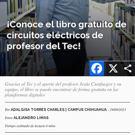
¡Conoce el libro gratuito de
circuitos eléctricos de
profesor del Tec!
Facebook
X
Gracias al Tec y el aporte del profesor Jesús Cienfuegos y su
equipo, el libro se puede encontrar de forma gratuita en las
plataformas digitales
Por
- 29/09/2023
ADALGISA TORRES CHARLES | CAMPUS CHIHUAHUA
Fotos
ALEJANDRO LIMAS
Tiempo estimado de lectura:4 mins