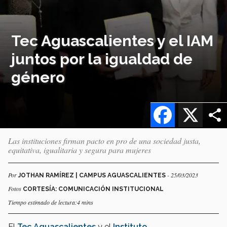
Tec Aguascalientes y el IAM
juntos por la igualdad de
género
Facebook
X
Las instituciones firman pacto en pro de una sociedad justa,
equitativa, igualitaria y segura para mujeres
Por
- 25/03/2023
JOTHAN RAMÍREZ | CAMPUS AGUASCALIENTES
Fotos
CORTESÍA: COMUNICACIÓN INSTITUCIONAL
Tiempo estimado de lectura:4 mins
El
Tec Aguascalientes
y el
Instituto