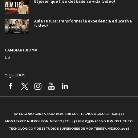
El joven que hizo del baile su vida (video)
Aula Futura: transformar la experiencia educativa
(video)
Más que un festival cultural: así es la magia de
VIBRART 2026 (video)
CAMBIAR IDIOMA
ES
Javier Guzmán: investigación con impacto social
(video)
Síguenos
¡México, en el top del mundial de robótica FIRST
2026! (video)
Vida Tec: Pasión, disciplina y básquetbol, con Gael
Adame (video)
A
AV. EUGENIO GARZA SADA 2501 SUR COL. TECNOLÓGICO C.P. 64849 |
L
¿Cómo es el Modelo Educativo Tec? (video)
MONTERREY, NUEVO LEÓN, MÉXICO | TEL. +52 (81) 8358-2000 D.R.© INSTITUTO
TECNOLÓGICO Y DE ESTUDIOS SUPERIORES DE MONTERREY, MÉXICO. 2018