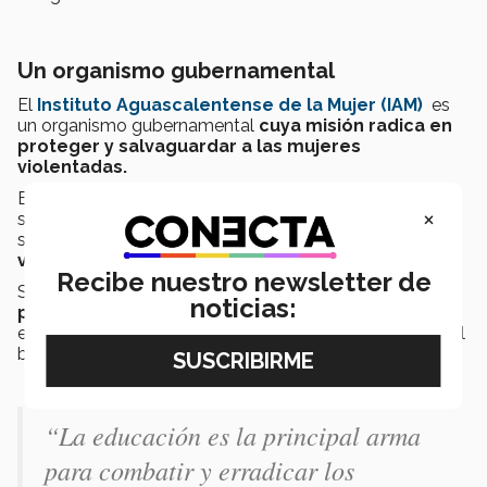
Un organismo gubernamental
El
Instituto Aguascalentense de la Mujer (IAM)
es
un organismo gubernamental
cuya misión radica en
proteger y salvaguardar a las mujeres
violentadas.
El
IAM funge como una figura
para atender
×
situaciones donde la mujer se haya visto en una
situación
donde su dignidad humana ha sido
vulnerada.
Recibe nuestro newsletter de
Su
misión es fomentar, coordinar y ejecutar
noticias:
políticas públicas
en todos los niveles del gobierno
estatal
que propicien la equidad de condiciones
, el
buen trato, la paz y la igualdad de oportunidades.
“La educación es la principal arma
para combatir y erradicar los