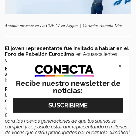
Antonio presente en La COP 27 en Egipto. | Cortesía: Antonio Díaz
El joven representante fue invitado a hablar en el
Foro de Pabellón Euroclima
, en Aguascalientes
como parte de las juventudes embajadoras del clima.
×
En este foro habló sobre su preparación previa
acerca del cambio climático,
negociaciones
internacionales y su participación en la COP 27.
Recibe nuestro newsletter de
Para Vanessa Hernández,
directora de Relaciones y
noticias:
Desarrollo de campus Aguascalientes,
este tipo de
oportunidades ayudan a inspirar a más personas.
“Qué los jóvenes mexicanos con talento como Antonio
Díaz tengan esta oportunidad de tener voz, es inspirador
para las nuevas generaciones de que los sueños se
cumplen y es posible estar ahí, representando a millones
de voces que están preocupados por el cambio climático”,