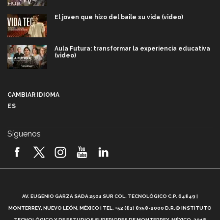
El joven que hizo del baile su vida (video)
Aula Futura: transformar la experiencia educativa
(video)
Más que un festival cultural: así es la magia de
VIBRART 2026 (video)
CAMBIAR IDIOMA
ES
Javier Guzmán: investigación con impacto social
(video)
Síguenos
¡México, en el top del mundial de robótica FIRST
2026! (video)
Vida Tec: Pasión, disciplina y básquetbol, con Gael
Adame (video)
A
AV. EUGENIO GARZA SADA 2501 SUR COL. TECNOLÓGICO C.P. 64849 |
L
¿Cómo es el Modelo Educativo Tec? (video)
MONTERREY, NUEVO LEÓN, MÉXICO | TEL. +52 (81) 8358-2000 D.R.© INSTITUTO
TECNOLÓGICO Y DE ESTUDIOS SUPERIORES DE MONTERREY, MÉXICO. 2018