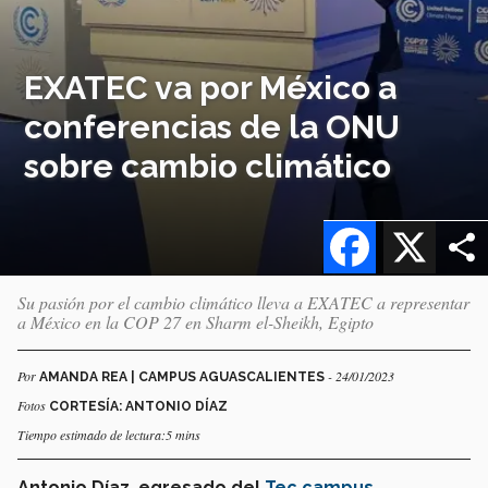
EXATEC va por México a
conferencias de la ONU
sobre cambio climático
Facebook
X
Su pasión por el cambio climático lleva a EXATEC a representar
a México en la COP 27 en Sharm el-Sheikh, Egipto
Por
- 24/01/2023
AMANDA REA | CAMPUS AGUASCALIENTES
Fotos
CORTESÍA: ANTONIO DÍAZ
Tiempo estimado de lectura:5 mins
Antonio Díaz, egresado del
Tec campus