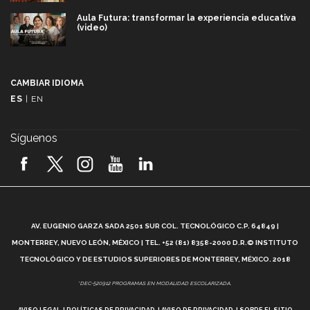
Aula Futura: transformar la experiencia educativa
(video)
Más que un festival cultural: así es la magia de
VIBRART 2026 (video)
CAMBIAR IDIOMA
ES
|
EN
Javier Guzmán: investigación con impacto social
(video)
Síguenos
¡México, en el top del mundial de robótica FIRST
2026! (video)
Vida Tec: Pasión, disciplina y básquetbol, con Gael
Adame (video)
A
AV. EUGENIO GARZA SADA 2501 SUR COL. TECNOLÓGICO C.P. 64849 |
L
¿Cómo es el Modelo Educativo Tec? (video)
MONTERREY, NUEVO LEÓN, MÉXICO | TEL. +52 (81) 8358-2000 D.R.© INSTITUTO
TECNOLÓGICO Y DE ESTUDIOS SUPERIORES DE MONTERREY, MÉXICO. 2018
Vida Tec: Feminismo e Inteligencia Artificial, Paola
*DEC-520912 PROGRAMAS EN MODALIDAD ESCOLARIZADA.
Ricaurte (video)
AVISO LEGAL
POLÍTICAS DE PRIVACIDAD
AVISO DE PRIVACIDAD
SOBRE EL SITIO