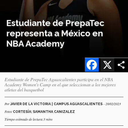
Estudiante de PrepaTec
representa a México en
NBA Academy
Facebook
X
Estudiante de PrepaTec Aguascalientes participa en el NBA
Academy Women’s Camp en el que seleccionan a los mejores
atletas del basquetbol
Por
- 28/02/2023
JAVIER DE LA VICTORIA | CAMPUS AGUASCALIENTES
Fotos
CORTESÍA: SAMANTHA CANIZALEZ
Tiempo estimado de lectura:3 mins