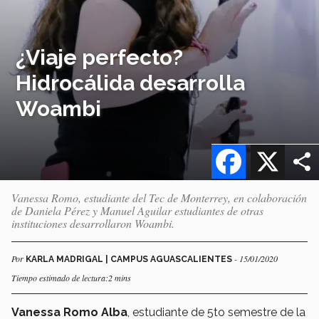
¿Viaje perfecto?
Hidrocálida desarrolla
Woambi
Facebook
X
Vanessa Romo, estudiante del Tec de Monterrey, en colaboración
de Daniela Pérez y Manuel Aguilar estudiantes de otras
instituciones desarrollaron Woambi.
Por
- 15/01/2020
KARLA MADRIGAL | CAMPUS AGUASCALIENTES
Tiempo estimado de lectura:2 mins
Vanessa Romo Alba
, estudiante de 5to semestre de la