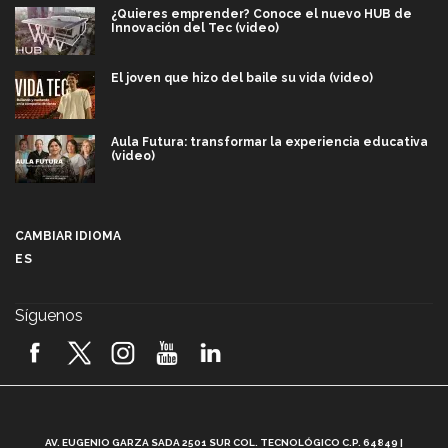
¿Quieres emprender? Conoce el nuevo HUB de
Innovación del Tec (video)
El joven que hizo del baile su vida (video)
Aula Futura: transformar la experiencia educativa
(video)
Más que un festival cultural: así es la magia de
VIBRART 2026 (video)
CAMBIAR IDIOMA
ES
Javier Guzmán: investigación con impacto social
(video)
Síguenos
¡México, en el top del mundial de robótica FIRST
2026! (video)
Vida Tec: Pasión, disciplina y básquetbol, con Gael
Adame (video)
A
AV. EUGENIO GARZA SADA 2501 SUR COL. TECNOLÓGICO C.P. 64849 |