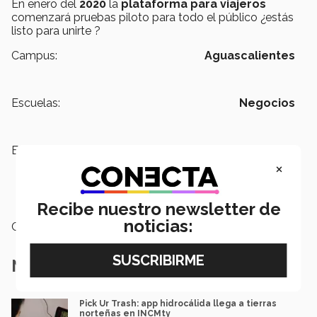
En enero del
2020
la
plataforma para viajeros
comenzará pruebas piloto para todo el público ¿estás
listo para unirte ?
Campus:
Aguascalientes
Escuelas:
Negocios
Etiquetas:
Emprendimiento,
Turismo
Sustentable,
Escuela de negocios,
×
Escuela de negocios,
INCmty,
Aplicaciones
Recibe nuestro newsletter de
noticias:
Categoría:
Emprendedores
Notas Relacionadas
Pick Ur Trash: app hidrocálida llega a tierras
norteñas en INCMty