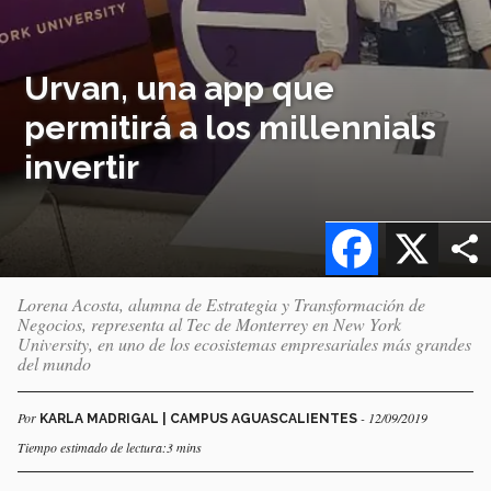
Urvan, una app que
permitirá a los millennials
invertir
Facebook
X
Lorena Acosta, alumna de Estrategia y Transformación de
Negocios, representa al Tec de Monterrey en New York
University, en uno de los ecosistemas empresariales más grandes
del mundo
Por
- 12/09/2019
KARLA MADRIGAL | CAMPUS AGUASCALIENTES
Tiempo estimado de lectura:3 mins