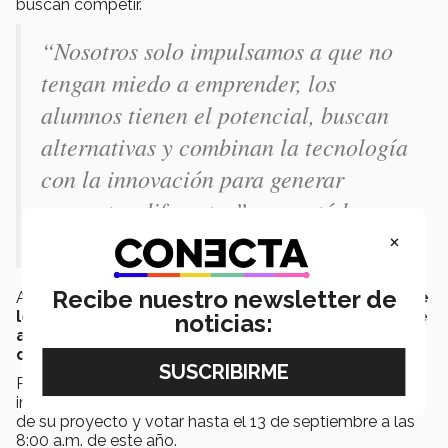
buscan competir.
“Nosotros solo impulsamos a que no
tengan miedo a emprender, los
alumnos tienen el potencial, buscan
alternativas y combinan la tecnología
con la innovación para generar
proyectos diferentes” comentó la
coordinadora.
×
Recibe nuestro newsletter de
Actualmente,
este proyecto participa como uno de
los finalistas
para presentarlo a
nte inversionistas de
noticias:
alto nivel en Los Ángeles
y obtener
10,000 dólares
de financiamiento para su desarrollo
.
Para esto, conseguir la mayoría de votos es
imprescindible por lo que te invitamos a conocer más
de su proyecto y votar hasta el 13 de septiembre a las
8:00 a.m. de este año.