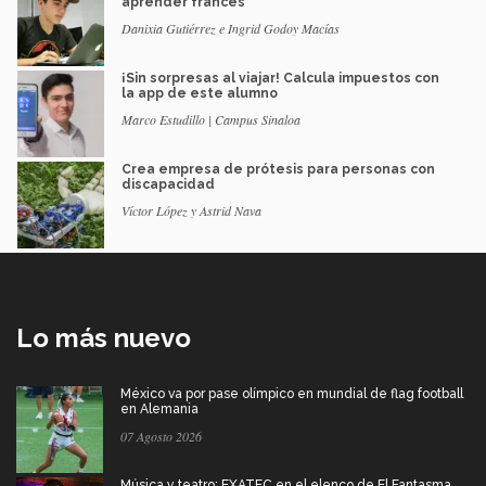
aprender francés
Danixia Gutiérrez e Ingrid Godoy Macías
¡Sin sorpresas al viajar! Calcula impuestos con
la app de este alumno
Marco Estudillo | Campus Sinaloa
Crea empresa de prótesis para personas con
discapacidad
Víctor López y Astrid Nava
Lo más nuevo
México va por pase olímpico en mundial de flag football
en Alemania
07 Agosto 2026
Música y teatro: EXATEC en el elenco de El Fantasma