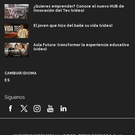
¿Quieres emprender? Conoce el nuevo HUB de
Innovación del Tec (video)
El joven que hizo del baile su vida (video)
Aula Futura: transformar la experiencia educativa
(video)
Más que un festival cultural: así es la magia de
VIBRART 2026 (video)
CAMBIAR IDIOMA
ES
Javier Guzmán: investigación con impacto social
(video)
Síguenos
¡México, en el top del mundial de robótica FIRST
2026! (video)
Vida Tec: Pasión, disciplina y básquetbol, con Gael
Adame (video)
A