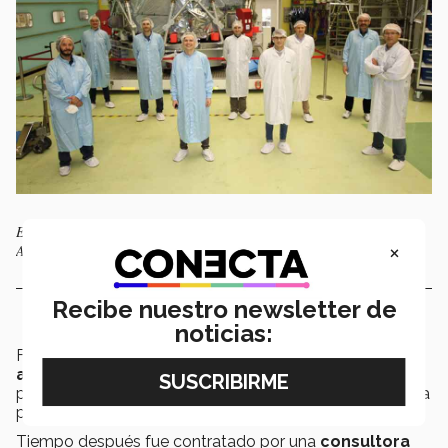
EXATEC en las instalaciones de Airbus Defence and Space, en Bremen,
×
Alemania. | Cortesía: Airbus
Recibe nuestro newsletter de
noticias:
Fue ahí donde su
trayectoria profesional comienza
a perfilarse,
sin darse cuenta, hacia uno de los
proyectos más importantes en el que el mecatrónico ha
participado,
el programa Artemis.
Tiempo después fue contratado por una
consultora