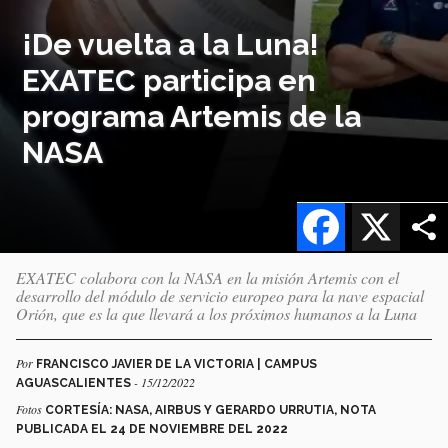
¡De vuelta a la Luna!
EXATEC participa en
programa Artemis de la
NASA
Facebook
X
EXATEC colabora con la NASA en la misión Artemis con el
desarrollo del módulo de servicio europeo para la nave espacial
Orión, que es la que llevará a los próximos humanos a la Luna
Por
FRANCISCO JAVIER DE LA VICTORIA | CAMPUS
- 15/12/2022
AGUASCALIENTES
Fotos
CORTESÍA: NASA, AIRBUS Y GERARDO URRUTIA, NOTA
PUBLICADA EL 24 DE NOVIEMBRE DEL 2022