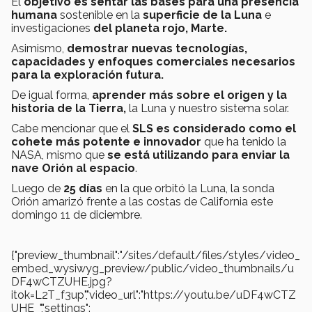
El
objetivo es sentar las bases para una presencia
humana
sostenible en la
superficie de la Luna
e
investigaciones
del planeta rojo, Marte.
Asimismo,
demostrar nuevas tecnologías,
capacidades y enfoques comerciales necesarios
para la exploración futura.
De igual forma,
aprender más sobre el origen y la
historia de la Tierra,
la Luna y nuestro sistema solar.
Cabe mencionar que el
SLS es considerado como el
cohete más potente e innovador
que ha tenido la
NASA, mismo que
se está utilizando para enviar la
nave Orión al espacio
.
Luego de
25 días
en la que orbitó la Luna, la sonda
Orión amarizó frente a las costas de California este
domingo 11 de diciembre.
{"preview_thumbnail":"/sites/default/files/styles/video_
embed_wysiwyg_preview/public/video_thumbnails/u
DF4wCTZUHE.jpg?
itok=L2T_f3up","video_url":"https://youtu.be/uDF4wCTZ
UHE ","settings":