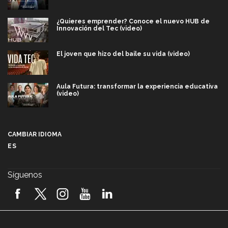
¿Quieres emprender? Conoce el nuevo HUB de
Innovación del Tec (video)
El joven que hizo del baile su vida (video)
Aula Futura: transformar la experiencia educativa
(video)
Más que un festival cultural: así es la magia de
VIBRART 2026 (video)
CAMBIAR IDIOMA
ES
Javier Guzmán: investigación con impacto social
(video)
Síguenos
¡México, en el top del mundial de robótica FIRST
2026! (video)
Vida Tec: Pasión, disciplina y básquetbol, con Gael
Adame (video)