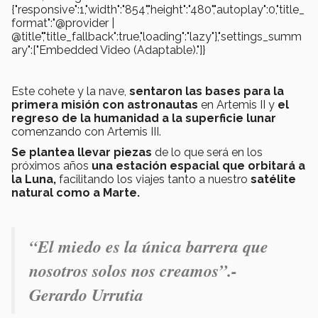
{"responsive":1,"width":"854","height":"480","autoplay":0,"title_
format":"@provider |
@title","title_fallback":true,"loading":"lazy"},"settings_summ
ary":["Embedded Video (Adaptable)."]}
Este cohete y la nave,
sentaron las bases para la
primera misión con astronautas
en Artemis II y
el
regreso de la humanidad a la superficie lunar
comenzando con Artemis III.
Se plantea llevar piezas
de lo que será en los
próximos años
una estación
espacial
que orbitará a
la Luna,
facilitando los viajes tanto a nuestro
satélite
natural como a Marte.
“El miedo es la única barrera que
nosotros solos nos creamos”
.-
Gerardo Urrutia