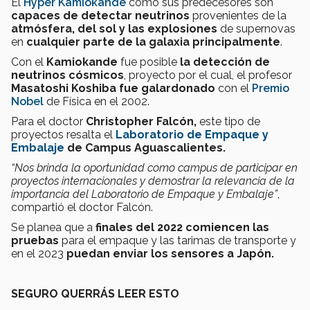
El
Hyper Kamiokande
como sus predecesores son
capaces de detectar neutrinos
provenientes de la
atmósfera, del sol y las explosiones
de supernovas
en
cualquier parte de la galaxia principalmente
.
Con el
Kamiokande
fue posible
la detección de
neutrinos cósmicos
, proyecto por el cual, el profesor
Masatoshi Koshiba fue galardonado
con el
Premio
Nobel
de Física en el 2002.
Para el doctor
Christopher Falcón,
este tipo de
proyectos resalta el
Laboratorio de Empaque y
Embalaje
de Campus Aguascalientes.
“Nos brinda la oportunidad como campus de participar en
proyectos internacionales y demostrar la relevancia de la
importancia del Laboratorio de Empaque y Embalaje”
,
compartió el doctor Falcón.
Se planea que a
finales del 2022 comiencen las
pruebas
para el empaque y las tarimas de transporte y
en el 2023
puedan enviar los sensores a Japón.
SEGURO QUERRÁS LEER ESTO