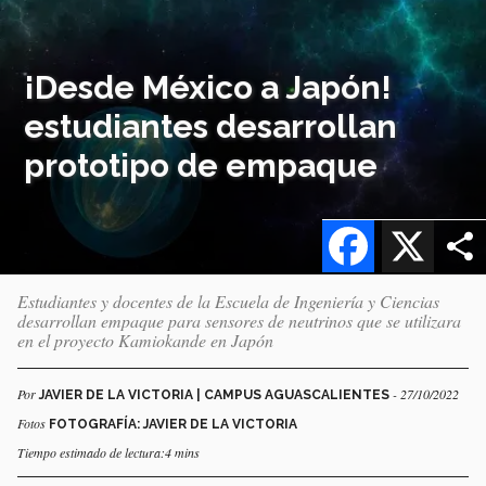
¡Desde México a Japón!
estudiantes desarrollan
prototipo de empaque
Facebook
X
Estudiantes y docentes de la Escuela de Ingeniería y Ciencias
desarrollan empaque para sensores de neutrinos que se utilizara
en el proyecto Kamiokande en Japón
Por
- 27/10/2022
JAVIER DE LA VICTORIA | CAMPUS AGUASCALIENTES
Fotos
FOTOGRAFÍA: JAVIER DE LA VICTORIA
Tiempo estimado de lectura:4 mins