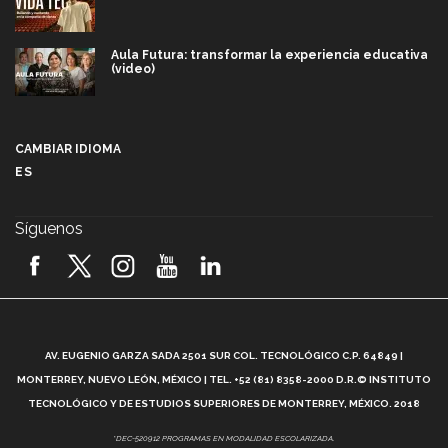
Aula Futura: transformar la experiencia educativa
(video)
Más que un festival cultural: así es la magia de
VIBRART 2026 (video)
CAMBIAR IDIOMA
ES
Javier Guzmán: investigación con impacto social
(video)
Síguenos
¡México, en el top del mundial de robótica FIRST
2026! (video)
Vida Tec: Pasión, disciplina y básquetbol, con Gael
Adame (video)
A
AV. EUGENIO GARZA SADA 2501 SUR COL. TECNOLÓGICO C.P. 64849 |
L
¿Cómo es el Modelo Educativo Tec? (video)
MONTERREY, NUEVO LEÓN, MÉXICO | TEL. +52 (81) 8358-2000 D.R.© INSTITUTO
TECNOLÓGICO Y DE ESTUDIOS SUPERIORES DE MONTERREY, MÉXICO. 2018
Vida Tec: Feminismo e Inteligencia Artificial, Paola
*DEC-520912 PROGRAMAS EN MODALIDAD ESCOLARIZADA.