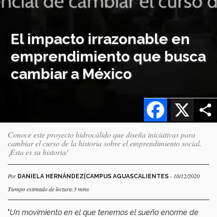
El impacto irrazonable en
emprendimiento que busca
cambiar a México
Facebook
X
Conoce este proyecto hidrocálido que diseña iniciativas para
cambiar el curso de la historia sobre el emprendimiento social.
¡Esta es su historia!
Por
- 10/12/2020
DANIELA HERNÁNDEZ|CAMPUS AGUASCALIENTES
Tiempo estimado de lectura:3 mins
"
Un movimiento en el que tenemos el sueño enorme de