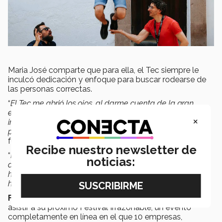
Maria José comparte que para ella, el Tec siempre le
inculcó dedicación y enfoque para buscar rodearse de
las personas correctas.
“
El Tec me abrió los ojos, al darme cuenta de la gran
estructura que hay detrás cuando se trata de crear
×
iniciativas sociales fuertes, eso me sirvió como inspiración
para poder enfocarme en lo que quería
”, puntualizó el
fundador para CONECTA.
Recibe nuestro newsletter de
“
Muchas veces el trabajo que cada emprendedor hace
noticias:
allá afuera, tiene más impacto del que piensan, sus
historias inspirarán a que otros construyan sus propias
historias
”, agregó José Antonio.
Finalmente el equipo de Unreasonable
los invita a
asistir a su próximo Festival Irrazonable, un evento
completamente en línea en el que 10 empresas,