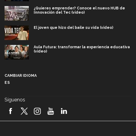
¿Quieres emprender? Conoce el nuevo HUB de
Innovación del Tec (video)
El joven que hizo del baile su vida (video)
Aula Futura: transformar la experiencia educativa
(video)
Más que un festival cultural: así es la magia de
VIBRART 2026 (video)
CAMBIAR IDIOMA
ES
Javier Guzmán: investigación con impacto social
(video)
Síguenos
¡México, en el top del mundial de robótica FIRST
2026! (video)
Vida Tec: Pasión, disciplina y básquetbol, con Gael
Adame (video)
A