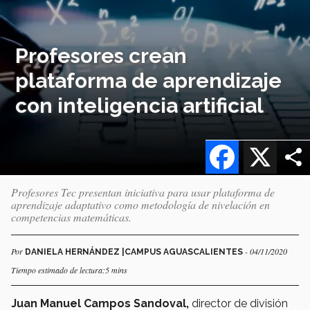
Profesores crean
plataforma de aprendizaje
con inteligencia artificial
Facebook
X
Profesores Tec presentan iniciativa para usar plataforma de
aprendizaje adaptativo como metodología de nivelación en
competencias matemáticas.
Por
- 04/11/2020
DANIELA HERNÁNDEZ |CAMPUS AGUASCALIENTES
Tiempo estimado de lectura:5 mins
Juan Manuel Campos Sandoval,
director de división