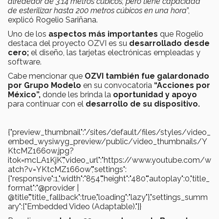
alrededor de 3.14 metros cúbicos, pero tiene capacidad
de esterilizar hasta 200 metros cúbicos en una hora
”,
explicó Rogelio Sariñana.
Uno de los
aspectos más importantes
que Rogelio
destaca del proyecto OZVI es su
desarrollado desde
cero;
el diseño, las tarjetas electrónicas empleadas y
software.
Cabe mencionar que
OZVI también fue galardonado
por Grupo Modelo
en su convocatoria
“Acciones por
México”,
donde les brinda la
oportunidad y apoyo
para continuar con el
desarrollo de su dispositivo.
{"preview_thumbnail":"/sites/default/files/styles/video_
embed_wysiwyg_preview/public/video_thumbnails/Y
KtcMZ166ow.jpg?
itok=mcLA1KjK","video_url":"https://www.youtube.com/w
atch?v=YKtcMZ166ow","settings":
{"responsive":1,"width":"854","height":"480","autoplay":0,"title_
format":"@provider |
@title","title_fallback":true,"loading":"lazy"},"settings_summ
ary":["Embedded Video (Adaptable)."]}