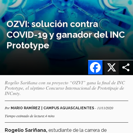
OZVI: solución contra
COVID-19 y ganador del INC
Prototype
Facebook
X
Rogelio Sariñana con su proyecto “OZVI” gana la final de INC
Prototype, el séptimo Concurso Internacional de Prototipaje de
INCmty.
Por
- 11/11/2020
MARIO RAMÍREZ | CAMPUS AGUASCALIENTES
Tiempo estimado de lectura:4 mins
Rogelio Sariñana,
estudiante de la carrera de