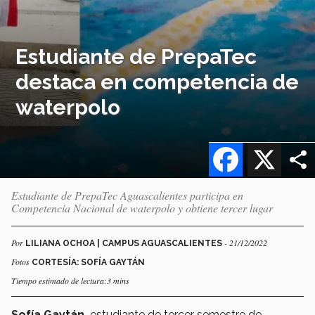
Estudiante de PrepaTec
destaca en competencia de
waterpolo
Facebook
X
Estudiante de PrepaTec Aguascalientes participa en
Competencia Nacional de waterpolo y obtiene tercer lugar
Por
- 21/12/2022
LILIANA OCHOA | CAMPUS AGUASCALIENTES
Fotos
CORTESÍA: SOFÍA GAYTÁN
Tiempo estimado de lectura:3 mins
Sofía Gaytán,
estudiante de tercer semestre de