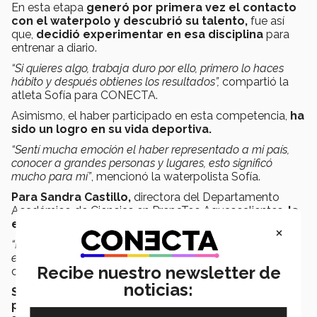
En esta etapa
generó por primera vez el contacto
con el waterpolo y
descubrió su talento,
fue así
que,
decidió experimentar en esa disciplina
para
entrenar a diario.
“Si quieres algo, trabaja duro por ello, primero lo haces
hábito y después obtienes los resultados”,
compartió la
atleta Sofía para CONECTA.
Asimismo, el haber participado en esta competencia,
ha
sido un logro en su vida deportiva.
“Sentí mucha emoción el haber representado a mi país,
conocer a grandes personas y lugares, esto significó
mucho para mí”
, mencionó la waterpolista Sofía.
Para Sandra Castillo,
directora del Departamento
Académico de Ciencias en PrepaTec Aguascalientes,
la
estudiante es un orgullo deportivo.
×
“Es una chica brillante, organizada, muy disciplinada y
está consiguiendo todo lo que se propone”
, compartió la
Recibe nuestro newsletter de
directora Sandra.
noticias:
Sofía y el equipo mexicano planean prepararse
para competir en los Panamericanos 2023,
romper