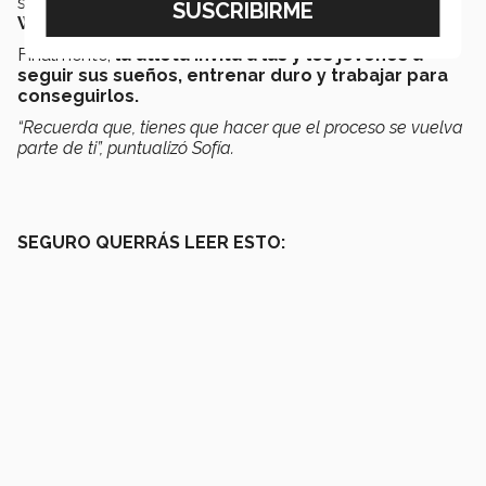
sus propias marcas y obtener el pase al
Mundial de
Waterpolo 2024.
Finalmente,
la atleta invita a las y los jóvenes a
seguir sus sueños, entrenar duro y trabajar para
conseguirlos.
“Recuerda que, tienes que hacer que el proceso se vuelva
parte de ti”, puntualizó Sofía.
SEGURO QUERRÁS LEER ESTO: