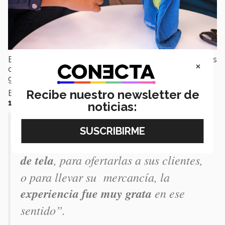
En la
fase final
del proyecto, se
repartieron
las bolsas
×
de tela en un
tianguis local,
donde se
desecha
una
gran cantidad de
bolsas de plástico.
Recibe nuestro newsletter de
En total,
los alumnos
lograron
impactar
alrededor de
100 personas.
noticias:
“Cuando
fuimos al tianguis
vimos
como varias
personas querían bolsas
de tela
, para ofertarlas a sus clientes,
o para llevar su mercancía, la
experiencia fue muy grata
en ese
sentido”.