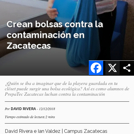
Crean bolsas contra la
contaminación en
Zacatecas
Facebook
X
¿Quién se iba a imaginar que de la playera guardada en tu
clóset puede surgir una bolsa ecológica? Así es como alumnos de
PrepaTec Zacatecas luchan contra la contaminación
Por
- 12/12/2018
DAVID RIVERA
Tiempo estimado de lectura:2 mins
David Rivera e Ian Valdez | Campus Zacatecas