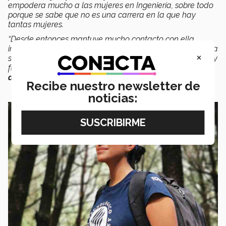
empodera mucho a las mujeres en Ingeniería, sobre todo
porque se sabe que no es una carrera en la que hay
tantas mujeres.
“Desde entonces mantuve mucho contacto con ella,
incluso después del concurso. Me enteré de que ella había
×
sido una de las ganadoras de 2022, me hizo la invitación y
fue de las principales motivaciones para poder aplicar,
afortunadamente resulté ganadora
”
, dijo.
Recibe nuestro newsletter de
noticias: