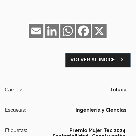
Email
LinkedIn
WhatsApp
Facebook
X
navigate_next
VOLVER AL ÍNDICE
Campus:
Toluca
Escuelas:
Ingeniería y Ciencias
Etiquetas:
Premio Mujer Tec 2024,