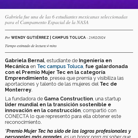
Gabriela fue una de las 6 estudiantes mexicanas seleccionadas
para el Campamento Espacial de la NASA
Por
- 23/02/2024
WENDY GUTIÉRREZ | CAMPUS TOLUCA
Tiempo estimado de lectura:4 mins
Gabriela Bernal
, estudiante de
Ingeniería en
Mecánica
en
Tec campus Toluca
,
fue galardonada
con el Premio Mujer Tec en la categoría
Emprendimiento
, presea que premia y visibiliza las
aportaciones y talento de las mujeres del
Tec de
Monterrey
.
La fundadora de
Gama Construction
, una startup
líder mundial en la transición sostenible e
innovación en la construcción
, compartió con
CONECTA lo que representó para ella obtener este
reconocimiento.
“
Premio Mujer Tec ha sido de los logros profesionales y
personales más grandes
, es un honor para mí saber que