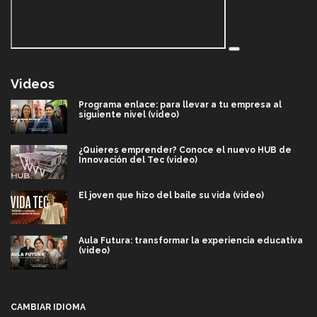
Videos
Programa enlace: para llevar a tu empresa al
siguiente nivel (video)
¿Quieres emprender? Conoce el nuevo HUB de
Innovación del Tec (video)
El joven que hizo del baile su vida (video)
Aula Futura: transformar la experiencia educativa
(video)
Más que un festival cultural: así es la magia de
VIBRART 2026 (video)
CAMBIAR IDIOMA