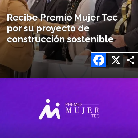
Recibe Premio Mujer Tec
por su proyecto de
construcción sostenible
Facebook
X
Imagen
o
logo