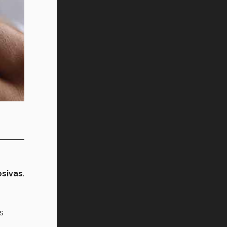
osivas
.
s