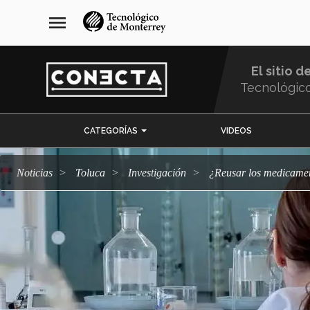
Pasar
navegación
menu
al
principal
contenido
principal
El sitio d
Tecnológic
Menu
CATEGORÍAS
VIDEOS
Comunidad
Noticias
Toluca
Investigación
¿Reusar los medicam