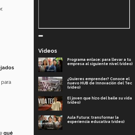
r.
Videos
Programa enlace: para llevar a tu
empresa al siguiente nivel (video)
ejados
¿Quieres emprender? Conoce el
, para
nuevo HUB de Innovación del Tec
(video)
El joven que hizo del baile su vida
(video)
Aula Futura: transformar la
experiencia educativa (video)
de
qué