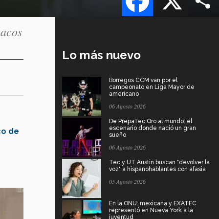
macos
Lo más nuevo
Borregos CCM van por el
campeonato en Liga Mayor de
americano
06 Agosto 2026
De PrepaTec Qro al mundo: el
escenario donde nació un gran
co de
sueño
06 Agosto 2026
Tec y UT Austin buscan "devolver la
voz" a hispanohablantes con afasia
05 Agosto 2026
En la ONU: mexicana y EXATEC
representó en Nueva York a la
juventud