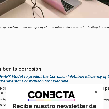
e un ,modelo productivo que ayudara a saber cuáles sustancias inhiben la corr
hiben la corrosión
-ARX Model to predict the Corrosion Inhibition Efficiency of
xperimental Comparison for Lidecaine
.
e diera información para
identificar los fármacos aptos
p
×
 de metale
s, específicamente del
hierro
.
 los investigadores de estas univrsidades estudiaban fármaco
osión
”, comentó el profesor.
Recibe nuestro newsletter de