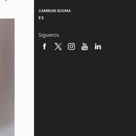
Más que un festival cultural: así es
la magia de VIBRART 2026 (video)
CAMBIAR IDIOMA
ES
Javier Guzmán: investigación con
impacto social (video)
Síguenos
¡México, en el top del mundial de
robótica FIRST 2026! (video)
Vida Tec: Pasión, disciplina y
básquetbol, con Gael Adame
(video)
¿Cómo es el Modelo Educativo
Tec? (video)
Vida Tec: Feminismo e Inteligencia
Artificial, Paola Ricaurte (video)