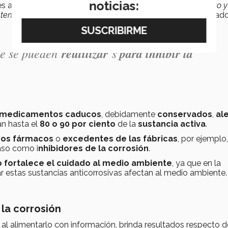
noticias:
es antes mencionadas en la cual “
ellos hacen el experimento y
tener nuevas ideas de investigación
”, puntualizó el investigado
que se pueden
reutilizar
s
para inhibir la
s medicamentos caducos
, debidamente
conservados
,
al
n hasta el
80 o 90 por ciento
de la
sustancia activa
.
sos fármacos
o
excedentes de las fábricas
, por ejemplo
aso como i
nhibidores de la corrosión
.
o fortalece el cuidado al medio ambiente
, ya que en la
ar estas sustancias anticorrosivas afectan al medio ambiente.
 la corrosión
l, al alimentarlo con información, brinda resultados respecto 