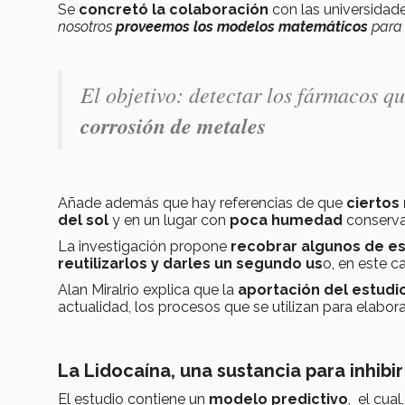
Se
concretó la colaboración
con las universidad
nosotros
proveemos los modelos matemáticos
para 
El objetivo: detectar los fármacos 
corrosión de metales
Añade además que hay referencias de que
cierto
del sol
y en un lugar con
poca humedad
conserva
La investigación propone
recobrar algunos de e
reutilizarlos y darles un segundo us
o, en este c
Alan Miralrio explica que la
aportación del estudi
actualidad, los procesos que se utilizan para elabor
La Lidocaína, una sustancia para inhibir
El estudio contiene un
modelo predictivo
, el cua