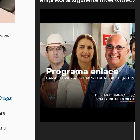
empresa al siguiente nivel (video)
osión.
 Drugs
ara
s y