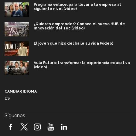
Programa enlace: para llevar a tu empresa al
siguiente nivel (video)
¿Quieres emprender? Conoce el nuevo HUB de
Innovación del Tec (video)
El joven que hizo del baile su vida (video)
Aula Futura: transformar la experiencia educativa
(video)
Más que un festival cultural: así es la magia de
VIBRART 2026 (video)
CAMBIAR IDIOMA
ES
Javier Guzmán: investigación con impacto social
(video)
Síguenos
¡México, en el top del mundial de robótica FIRST
2026! (video)