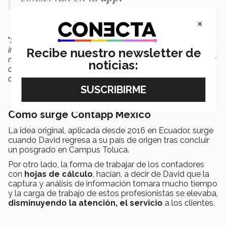
×
"
Siempre será importante que el usuario vea la
información de una manera más amigable, justo como la
Recibe nuestro newsletter de
necesita, no como la necesita ver un contador, con
contar
noticias:
ayudamos al trabajo del contador para que sea más un
consultor
", puntualiza David.
Cómo surge Contapp México
La idea original, aplicada desde 2016 en Ecuador, surge
cuando David regresa a su país de origen tras concluir
un posgrado en Campus Toluca.
Por otro lado, la forma de trabajar de los contadores
con
hojas de cálculo
, hacían, a decir de David que la
captura y análisis de información tomara mucho tiempo
y la carga de trabajo de estos profesionistas se elevaba,
disminuyendo la atención, el servicio
a los clientes.