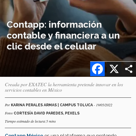
Contapp: información
contable y financiera a un
clic desde el celular
Facebook
X
Creada por EXATEC la herramienta pretende innovar en los
servicios contables en México
Por
- 19/05/2022
KARINA PERALES ARMAS | CAMPUS TOLUCA
Fotos
CORTESÍA DAVID PAREDES, PEXELS
Tiempo estimado de lectura:5 mins
Contapp México
es una plataforma que pretende