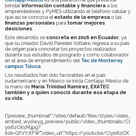
brindar
información contable y financiera
a los
emprendedores y PyMES utilizando el teléfono celular y
que así se conozca el
estado de la empresa
o las
finanzas personales
para
tomar mejores
desiciones
.
Este desarrollo se
concreta en 2016 en Ecuador
, ya
que su creador, David Paredes Voltaire, regresa a su país
de origen para concretar los proyectos realizados
durante sus estudios de posgrado y como colaborador
en el área de emprendimiento del
Tec de Monterrey
campus Toluca.
Los resultados han sido favorables en el país
sudamericano y en México se inicia Contapp México de
la mano de
María Trinidad Ramírez, EXATEC
también y a quien conoció durante esa etapa de
su vida.
{"preview_thumbnail":"/sites/default/files/styles/video_
embed_wysiwyg_preview/public/video_thumbnails/CI
yix6zOXsM.jpg?
itok=QfVYJtFW","video_url":"https://youtu.be/CIyix6zOX