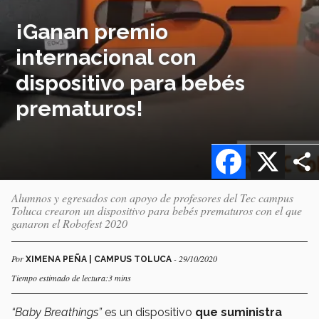
¡Ganan premio
internacional con
dispositivo para bebés
prematuros!
Facebook
X
Alumnos y egresados con apoyo de profesores del Tec campus
Toluca crearon un dispositivo para bebés prematuros con el que
ganaron el Robofest 2020
Por
- 29/10/2020
XIMENA PEÑA | CAMPUS TOLUCA
Tiempo estimado de lectura:3 mins
“Baby Breathings”
es un dispositivo
que suministra