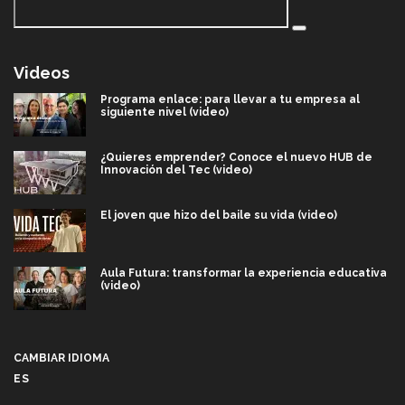
Videos
Programa enlace: para llevar a tu empresa al
siguiente nivel (video)
¿Quieres emprender? Conoce el nuevo HUB de
Innovación del Tec (video)
El joven que hizo del baile su vida (video)
Aula Futura: transformar la experiencia educativa
(video)
Más que un festival cultural: así es la magia de
VIBRART 2026 (video)
CAMBIAR IDIOMA
ES
Javier Guzmán: investigación con impacto social
(video)