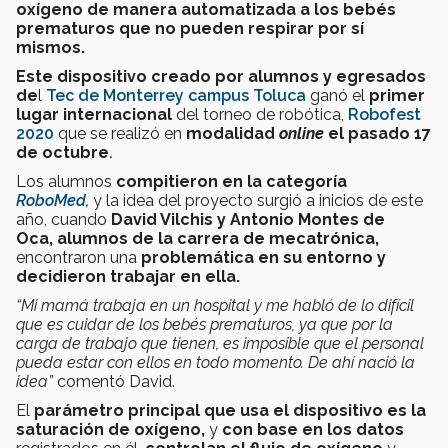
oxígeno de manera automatizada a los bebés
prematuros que no pueden respirar por sí
mismos.
Este dispositivo
creado por alumnos y egresados
de
l
Tec de Monterrey campus Toluca
ganó el
primer
lugar internacional
del torneo de robótica,
Robofest
2020
que
se realizó en
modalidad
online
el pasado 17
de octubre
.
Los alumnos
compitieron en la categoría
RoboMed,
y la idea del proyecto surgió a inicios de este
año, cuando
David Vilchis y Antonio Montes de
Oca,
alumnos de la carrera de mecatrónica,
encontraron una
problemática en su entorno y
decidieron trabajar en ella.
“Mi mamá trabaja en un hospital y me habló de lo difícil
que es cuidar de los bebés prematuros, ya que por la
carga de trabajo que tienen, es imposible que el personal
pueda estar con ellos en todo momento. De ahí nació la
idea”
comentó David.
El
parámetro principal que usa el dispositivo es la
saturación de oxígeno,
y
con base en los datos