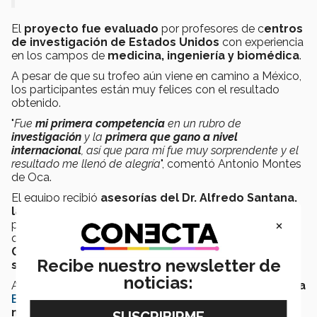
El
proyecto fue evaluado
por profesores de c
entros
de investigación de Estados Unidos
con experiencia
en los campos de
medicina, ingeniería y biomédica
.
A pesar de que su trofeo aún viene en camino a México,
los participantes están muy felices con el resultado
obtenido.
"
Fue
mi primera competencia
en un rubro de
investigación
y la
primera que gano a nivel
internacional
, así que para mí fue muy sorprendente y el
resultado me llenó de alegría
", comentó Antonio Montes
de Oca.
El equipo recibió
asesorías del Dr. Alfredo Santana,
la Mtra. Karla Coyote y el Dr. Pedro Camelo
,
×
profesores de la escuela de ingeniería del campus, a
quienes se unió el
Dr. Yirod Legorreta
del
Hospital
General de Atlacomulco
para l
a
investigación y
Recibe nuestro newsletter de
soporte médico.
noticias:
Actualmente
están participando en la competencia
Brain México
y buscan
un lugar entre los veinte
mejores proyectos
para entrar a
una etapa de