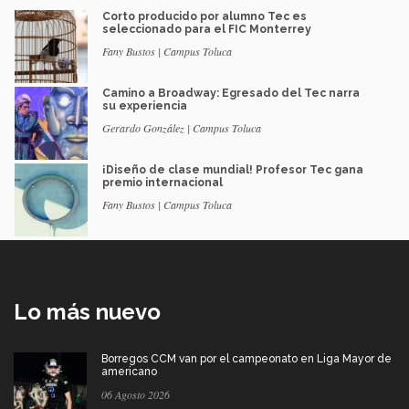
Corto producido por alumno Tec es
seleccionado para el FIC Monterrey
Fany Bustos | Campus Toluca
Camino a Broadway: Egresado del Tec narra
su experiencia
Gerardo González | Campus Toluca
¡Diseño de clase mundial! Profesor Tec gana
premio internacional
Fany Bustos | Campus Toluca
Lo más nuevo
Borregos CCM van por el campeonato en Liga Mayor de
americano
06 Agosto 2026