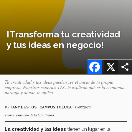
¡Transforma tu creatividad
y tus ideas en negocio!
Facebook
X
Tu creatividad y tus ideas pueden ser el inicio de tu propia
empresa. Nuestros expertos TEC te explican qué es la economía
naranja y dónde se aplica
Por
- 17/08/2020
FANY BUSTOS | CAMPUS TOLUCA
Tiempo estimado de lectura:3 mins
La creatividad y las ideas
tienen un lugar en la