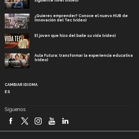
siguiente nivel (video)
¿Quieres emprender? Conoce el nuevo HUB de
Innovación del Tec (video)
El joven que hizo del baile su vida (video)
Aula Futura: transformar la experiencia educativa
(video)
Más que un festival cultural: así es la magia de
VIBRART 2026 (video)
CAMBIAR IDIOMA
ES
Javier Guzmán: investigación con impacto social
(video)
Síguenos
¡México, en el top del mundial de robótica FIRST
2026! (video)
Vida Tec: Pasión, disciplina y básquetbol, con Gael