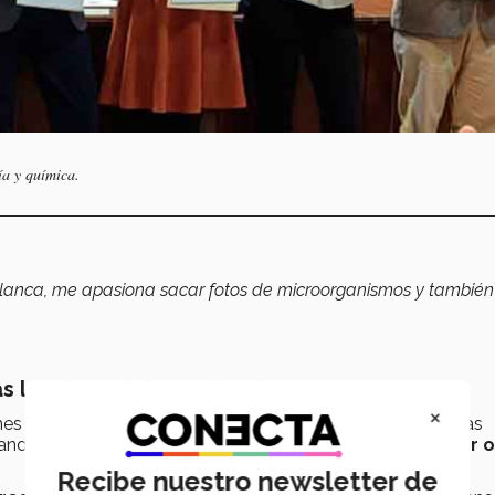
ía y química.
blanca, me apasiona sacar fotos de microorganismos y también
s locales e internacionales
×
es con diferentes
niveles de complejidad
y las personas
ndo a las siguientes etapas hasta que resulta un
ganador o
Recibe nuestro newsletter de