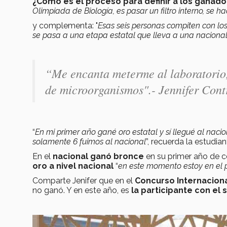
¿Cómo es el proceso para definir a los ganad
Olimpiada de Biología, es pasar un filtro interno, se 
y complementa: "
Esas seis personas compiten con los
se pasa a una etapa estatal que lleva a una nacional 
“
Me encanta meterme al laboratorio,
de microorganismos".- Jennifer Cont
“
En mi primer año gané oro estatal y sí llegué al naci
solamente 6 fuimos al nacional
”, recuerda la estudian
En el
nacional ganó bronce
en su primer año de c
oro a nivel nacional
“
en este momento estoy en el 
Comparte Jenifer que en el
Concurso Internaciona
no ganó. Y en este año, es
la participante con el