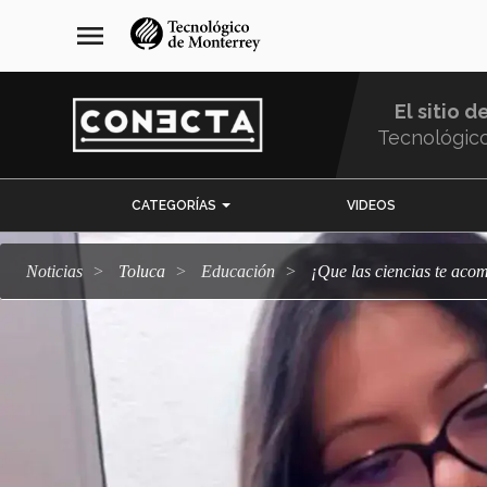
Pasar
navegación
menu
al
principal
contenido
principal
El sitio d
Tecnológic
Menu
CATEGORÍAS
VIDEOS
Comunidad
Noticias
Toluca
Educación
¡Que las ciencias te 