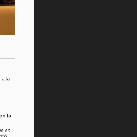
 a la
en la
ue en
ntó