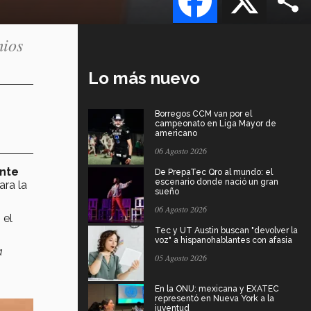
mios
Lo más nuevo
Borregos CCM van por el
campeonato en Liga Mayor de
americano
06 Agosto 2026
ante
De PrepaTec Qro al mundo: el
escenario donde nació un gran
ara la
sueño
06 Agosto 2026
 el
Tec y UT Austin buscan "devolver la
voz" a hispanohablantes con afasia
a
05 Agosto 2026
En la ONU: mexicana y EXATEC
representó en Nueva York a la
juventud