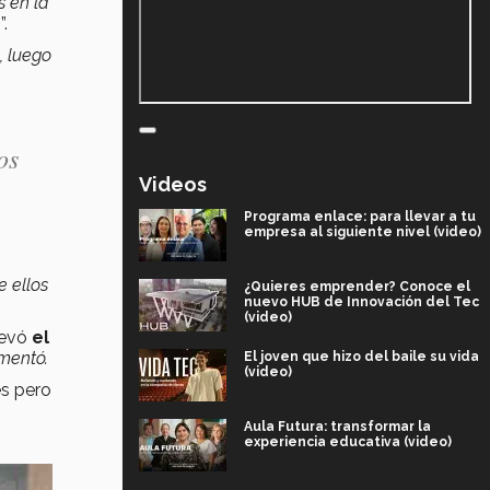
 en la
n
”.
, luego
os
Videos
Programa enlace: para llevar a tu
empresa al siguiente nivel (video)
e ellos
¿Quieres emprender? Conoce el
nuevo HUB de Innovación del Tec
(video)
levó
el
mentó.
El joven que hizo del baile su vida
(video)
es pero
Aula Futura: transformar la
experiencia educativa (video)