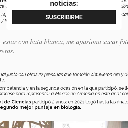
ores?
Ante esta pregunta, Jeniffer comenta que “
enfocándonos
noticias:
hace una selección de 6 personas que representan a la institució
 representantes de otras instituciones académicas a nivel local
y finalmente, a la internacional
".
 estar con bata blanca, me apasiona sacar fot
reras.
onal junto con otras 27 presonas que también obtuvieron oro y d
te.
ompetencia y en la segunda ocasión en la que participó, se l
proceso para representar a México en Armenia en este año”, co
l de Ciencias
participó 2 años: en 2021 llegó hasta las final
 segundo mejor puntaje en biología.