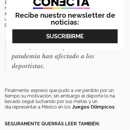
El tiro con arco es un deporte que
necesita
constancia
y ha aprendido a
balancear
sus
estudios, su
vida personal y deportiva.
Aunque la
Recibe nuestro newsletter de
universidad es su prioridad, el deporte es su hobbie
noticias:
profesional.
Muñoz considera que los dos años de
pandemia han afectado a los
deportistas.
Finalmente, expresó que pudo a ver perdido por un
tiempo su motivación, sin embargo el deporte lo ha
llevado seguir luchando por sus metas y un
día representar a México en los
Juegos Olímpicos
.
SEGURAMENTE QUERRÁS LEER TAMBIÉN: