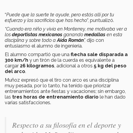
“
Puede que la suerte te ayude, pero estás allí por tu
esfuerzo y los sacrificios que has hecho
”, puntualizó.
“Cuando era niño y vivía en Monterrey, me motivaba ver a
los
deportistas mexicanos
ganando
medallas
en esta
disciplina y sobre todo a
Aída Román
”,
dijo con
entusiasmo el alumno de ingeniería.
El alumno compartió que una
flecha sale disparada a
300 km/h
y un tirón de la cuerda es equivalente a
cargar
26 kilogramos
, adicional a otros
5 kg del peso
del arco
.
Muñoz expresó que el tiro con arco es una disciplina
muy pesada, por lo tanto, ha tenido que priorizar
entrenamientos ante fiestas y vacaciones; sin embargo,
las
tres horas de entrenamiento diario
le han dado
varias satisfacciones.
Respecto a su filosofía en el deporte y