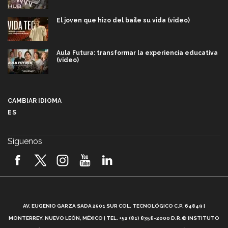
El joven que hizo del baile su vida (video)
Aula Futura: transformar la experiencia educativa
(video)
Más que un festival cultural: así es la magia de
VIBRART 2026 (video)
CAMBIAR IDIOMA
ES
Javier Guzmán: investigación con impacto social
(video)
Síguenos
¡México, en el top del mundial de robótica FIRST
2026! (video)
Vida Tec: Pasión, disciplina y básquetbol, con Gael
Adame (video)
A
AV. EUGENIO GARZA SADA 2501 SUR COL. TECNOLÓGICO C.P. 64849 |
L
¿Cómo es el Modelo Educativo Tec? (video)
MONTERREY, NUEVO LEÓN, MÉXICO | TEL. +52 (81) 8358-2000 D.R.© INSTITUTO