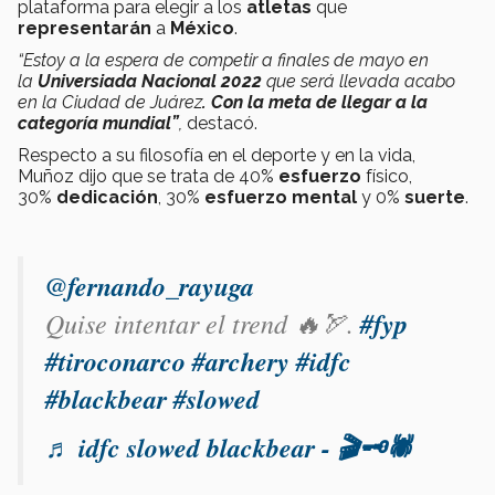
plataforma para elegir a los
atletas
que
representarán
a
México
.
“Estoy a la espera de competir a finales de mayo en
la
Universiada Nacional 2022
que será llevada acabo
en la Ciudad de Juárez
. Con la meta de llegar a la
categoría mundial”
,
destacó.
Respecto a su filosofía en el deporte y en la vida,
Muñoz dijo que se trata de 40%
esfuerzo
físico,
30%
dedicación
, 30%
esfuerzo mental
y 0%
suerte
.
@fernando_rayuga
Quise intentar el trend 🔥🏹.
#fyp
#tiroconarco
#archery
#idfc
#blackbear
#slowed
♬ idfc slowed blackbear - 🎬🗝🕷