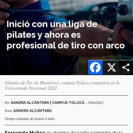
Inició con una liga de
pilates y ahora es
profesional de tiro con arco
Facebook
X
Alumno de Tec de Monterrey campus Toluca competirá en la
Universiada Nacional 2022
Por
- 19/04/2022
SANDRA ALCÁNTARA | CAMPUS TOLUCA
Fotos
SANDRA ALCÁNTARA
Tiempo estimado de lectura:4 mins
Fernando Muñoz
es alumno de sexto semestre de la