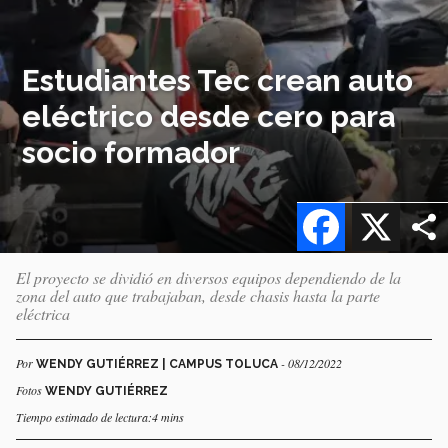
Estudiantes Tec crean auto
eléctrico desde cero para
socio formador
Facebook
X
El proyecto se dividió en diversos equipos dependiendo de la
zona del auto que trabajaban, desde chasis hasta la parte
eléctrica
Por
- 08/12/2022
WENDY GUTIÉRREZ | CAMPUS TOLUCA
Fotos
WENDY GUTIÉRREZ
Tiempo estimado de lectura:4 mins