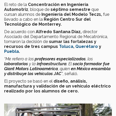
El reto de la
Concentración en Ingeniería
Automotriz
, bloque de
séptimo semestre
que
cursan alumnos de
Ingeniería del Modelo Tec21,
fue
llevado a cabo en la
Región Centro Sur del
Tecnológico de Monterrey.
De acuerdo con
Alfredo Santana Díaz,
director
Asociado del Departamento Regional de Mecatrónica,
tomaron la decisión de
sumar las fortalezas y
recursos de tres campus
Toluca
,
Querétaro
y
Puebla
.
“Me refiero a los
profesores especializados
, los
laboratorios
y la
infraestructura
. El
s
ocio formador fue
Giant Motors Latinoamérica
, quien
en México ensambla
y distribuye los vehículos JAC
”
, señaló.
El proyecto se basó en el
diseño, análisis,
manufactura y validación de un vehículo eléctrico
realizado por los alumnos de cero.