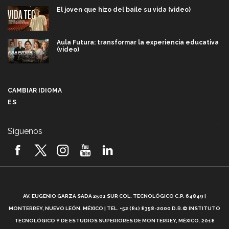
El joven que hizo del baile su vida (video)
Aula Futura: transformar la experiencia educativa
(video)
Más que un festival cultural: así es la magia de
VIBRART 2026 (video)
CAMBIAR IDIOMA
ES
Javier Guzmán: investigación con impacto social
(video)
Síguenos
¡México, en el top del mundial de robótica FIRST
2026! (video)
Vida Tec: Pasión, disciplina y básquetbol, con Gael
Adame (video)
A
AV. EUGENIO GARZA SADA 2501 SUR COL. TECNOLÓGICO C.P. 64849 |
L
¿Cómo es el Modelo Educativo Tec? (video)
MONTERREY, NUEVO LEÓN, MÉXICO | TEL. +52 (81) 8358-2000 D.R.© INSTITUTO
TECNOLÓGICO Y DE ESTUDIOS SUPERIORES DE MONTERREY, MÉXICO. 2018