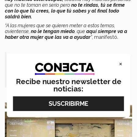
que no te toman en serio pero
no te rindas, tú se firme
con lo que tú crees, lo que tú sabes y al final todo
saldrá bien.
“A las mujeres que se quieren meter a estos temas,
avientense,
no le tengan miedo
, que
aquí siempre va a
haber otra mujer que las va a ayudar
”
, manifestó.
“
Aquí siempre va a haber otra mujer
×
que las va a ayudar
”.- Jimena
Pedroza.
Recibe nuestro newsletter de
noticias: