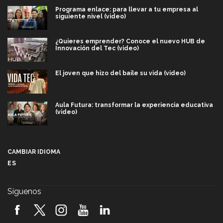
Programa enlace: para llevar a tu empresa al
siguiente nivel (video)
¿Quieres emprender? Conoce el nuevo HUB de
Innovación del Tec (video)
El joven que hizo del baile su vida (video)
Aula Futura: transformar la experiencia educativa
(video)
Más que un festival cultural: así es la magia de
VIBRART 2026 (video)
CAMBIAR IDIOMA
ES
Javier Guzmán: investigación con impacto social
(video)
Síguenos
¡México, en el top del mundial de robótica FIRST
2026! (video)