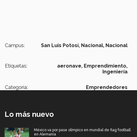
Campus:
San Luis Potosí,
Nacional,
Nacional
Etiquetas:
aeronave,
Emprendimiento,
Ingeniería
Categoría:
Emprendedores
Lo más nuevo
México va por pase olímpico en mundial de flag football
en Alemania