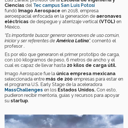
Ciencias
del
Tec campus
San Luis Potosí
fundó
Imago Aerospace
en 2018, empresa
aeroespacial enfocada en la generación de
aeronaves
eléctricas
de despegue y aterrizaje vertical
(VTOL)
en
México.
“Es importante buscar generar aeronaves de uso común,
iniciar y ser referentes de
América Latina
”,
comentó el
profesor .
Es por ello que generaron el primer prototipo de carga,
con 100 kilogramos de peso, 6 metros de ancho y el
cual es capaz de llevar hasta
20 kilos de carga útil.
Imago Aerospace fue la
única empresa mexicana
seleccionada entre
más de 200
empresas para estar en
el programa U.S. Early Stage de la aceleradora
MassChallenges
en los
Estados Unidos.
Con esto,
pudieron recibir mentoría, guías y recursos para apoyar
su
startup
.