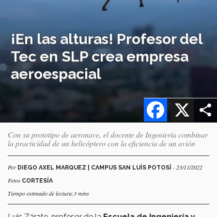
¡En las alturas! Profesor del
Tec en SLP crea empresa
aeroespacial
Facebook
X
Con su prototipo de aeronave, el docente de Ingeniería combinar
la practicidad de un helicóptero con la eficiencia de un avión
Por
- 23/11/2022
DIEGO AXEL MARQUEZ | CAMPUS SAN LUÍS POTOSÍ
Fotos
CORTESÍA
Tiempo estimado de lectura:3 mins
Luis Zárate, profesor de la
Escuela de Ingeniería y