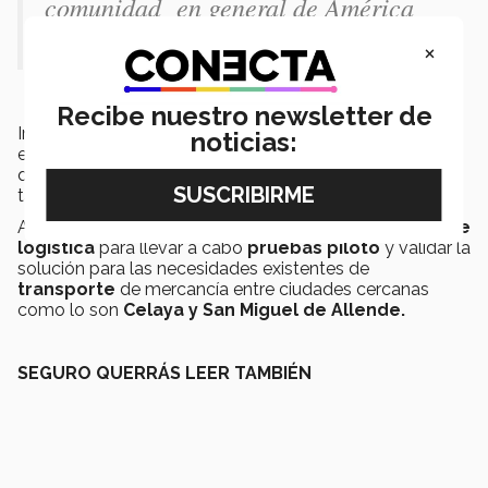
comunidad en general de América
Latina”
×
Recibe nuestro newsletter de
Involucrando así al alumnado a que formen parte de
noticias:
este esfuerzo en conjunto, brindando
oportunidades
que no sólo van desde el entorno
académico
sino
también de la manera práctica con su startup.
Además, la colaboración con una empresa mexicana
de
logística
para llevar a cabo
pruebas piloto
y validar la
solución para las necesidades existentes de
transporte
de mercancía entre ciudades cercanas
como lo son
Celaya y San Miguel de Allende.
SEGURO QUERRÁS LEER TAMBIÉN