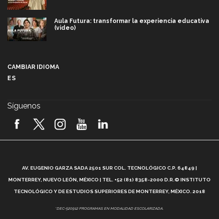
Aula Futura: transformar la experiencia educativa
(video)
Más que un festival cultural: así es la magia de
VIBRART 2026 (video)
CAMBIAR IDIOMA
ES
Javier Guzmán: investigación con impacto social
(video)
Síguenos
¡México, en el top del mundial de robótica FIRST
2026! (video)
Vida Tec: Pasión, disciplina y básquetbol, con Gael
Adame (video)
A
AV. EUGENIO GARZA SADA 2501 SUR COL. TECNOLÓGICO C.P. 64849 |
L
¿Cómo es el Modelo Educativo Tec? (video)
MONTERREY, NUEVO LEÓN, MÉXICO | TEL. +52 (81) 8358-2000 D.R.© INSTITUTO
TECNOLÓGICO Y DE ESTUDIOS SUPERIORES DE MONTERREY, MÉXICO. 2018
Vida Tec: Feminismo e Inteligencia Artificial, Paola
*DEC-520912 PROGRAMAS EN MODALIDAD ESCOLARIZADA.
Ricaurte (video)