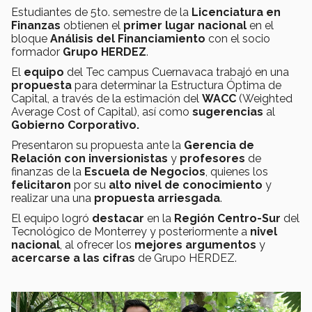
Estudiantes de 5to. semestre de la
Licenciatura en
Finanzas
obtienen el
primer lugar nacional
en el
bloque
Análisis del Financiamiento
con el socio
formador
Grupo HERDEZ
.
El
equipo
del Tec campus Cuernavaca trabajó en una
propuesta
para determinar la Estructura Óptima de
Capital, a través de la estimación del
WACC
(Weighted
Average Cost of Capital), así como
sugerencias
al
Gobierno Corporativo.
Presentaron su propuesta ante la
Gerencia de
Relación con inversionistas
y
profesores
de
finanzas de la
Escuela de Negocios
, quienes los
felicitaron
por su
alto nivel de conocimiento
y
realizar una una
propuesta arriesgada
.
El equipo logró
destacar
en la
Región Centro-Sur
del
Tecnológico de Monterrey y posteriormente a
nivel
nacional
, al ofrecer los
mejores argumentos
y
acercarse a las cifras
de Grupo HERDEZ.