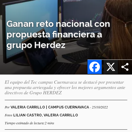
Ganan reto nacional con
propuesta financiera a
grupo Herdez
Facebook
X
El equipo del Tec campus Cuernavaca se destacó por presentar
una propuesta arriesgada y ofrecer los mejores argumentos ante
directivos de Grupo HERDEZ
Por
- 25/10/2022
VALERIA CARRILLO | CAMPUS CUERNAVACA
Fotos
LILIAN CASTRO, VALERIA CARRILLO
Tiempo estimado de lectura:2 mins