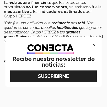
La
estructura financiera
que los estudiantes
propusieron
no fue conservadora
, sin embargo fue la
más asertiva
a los
indicadores estimados
por
Grupo HERDEZ.
“Esto fue una actividad que
realmente
nos
retó
. Nos
quedamos con todas aquellas
habilidades
que logramos
desarrollar con Grupo HERDEZ y los
grandes
aprendizajes
del reto”
, contó Yareli Sereño, ganadora del
reto.
×
Recibe nuestro newsletter de
SEGURO QUERRÁS LEER:
noticias: