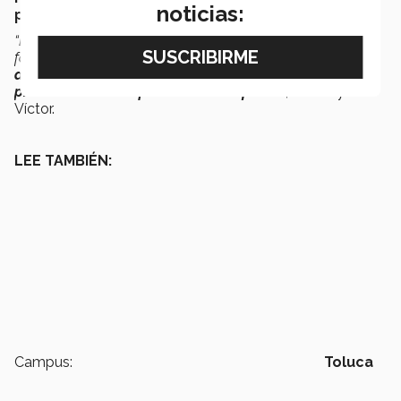
noticias:
posible.
“El trabajo deja las puertas abiertas para incorporar una
fase de análisis de datos que permita aplicar técnicas de
aprendizaje automático
para hacer
modelos
predictivos de la aparición de las fallas
”
, concluyó
Víctor.
LEE TAMBIÉN:
Campus:
Toluca