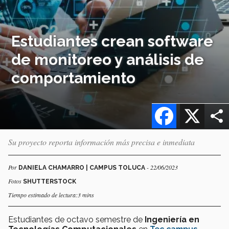
Estudiantes crean software
de monitoreo y análisis de
comportamiento
Facebook
X
Su proyecto reporta información más precisa e inmediata
Por
- 22/06/2023
DANIELA CHAMARRO | CAMPUS TOLUCA
Fotos
SHUTTERSTOCK
Tiempo estimado de lectura:3 mins
Estudiantes de octavo semestre de
Ingeniería en