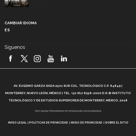
Más que un festival cultural: así es la magia de
VIBRART 2026 (video)
CAMBIAR IDIOMA
ES
Javier Guzmán: investigación con impacto social
(video)
Síguenos
¡México, en el top del mundial de robótica FIRST
2026! (video)
Vida Tec: Pasión, disciplina y básquetbol, con Gael
Adame (video)
A
AV. EUGENIO GARZA SADA 2501 SUR COL. TECNOLÓGICO C.P. 64849 |
L
¿Cómo es el Modelo Educativo Tec? (video)
MONTERREY, NUEVO LEÓN, MÉXICO | TEL. +52 (81) 8358-2000 D.R.© INSTITUTO
TECNOLÓGICO Y DE ESTUDIOS SUPERIORES DE MONTERREY, MÉXICO. 2018
Vida Tec: Feminismo e Inteligencia Artificial, Paola
*DEC-520912 PROGRAMAS EN MODALIDAD ESCOLARIZADA.
Ricaurte (video)
AVISO LEGAL
POLÍTICAS DE PRIVACIDAD
AVISO DE PRIVACIDAD
SOBRE EL SITIO