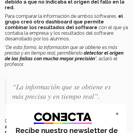
debido a que no indicaba el origen del fallo en la
red.
Para comparar la información de ambos softwares,
el
grupo creó otro dashboard que permite
combinar los resultados del software
con el que ya
contaba la empresa y los resultados del software
desarrollado por los alumnos.
“De esta forma, la información que se obtiene es más
precisa y en tiempo real, permitiendo
detectar el origen
de las fallas con mucha mayor precisión
”
, aclaró el
profesor.
“
La información que se obtiene es
más precisa y en tiempo real
”.
×
De igual manera, los futuros graduados
integraron
alertas automáticas
para reportar fallas
Recibe nuestro newsletter de
recurrentes
y así
poder atenderlas lo antes