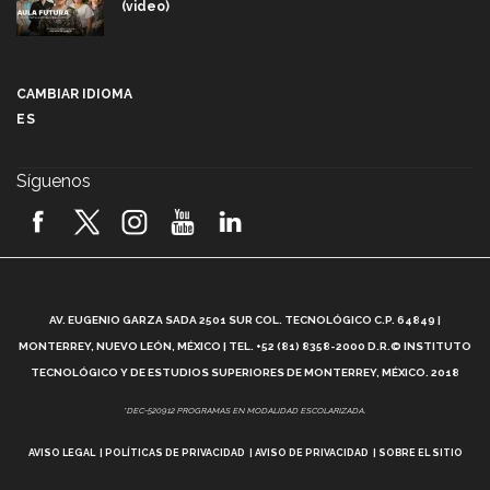
(video)
Más que un festival cultural: así es la magia de
VIBRART 2026 (video)
CAMBIAR IDIOMA
ES
Javier Guzmán: investigación con impacto social
(video)
Síguenos
¡México, en el top del mundial de robótica FIRST
2026! (video)
Vida Tec: Pasión, disciplina y básquetbol, con Gael
Adame (video)
A
AV. EUGENIO GARZA SADA 2501 SUR COL. TECNOLÓGICO C.P. 64849 |
L
¿Cómo es el Modelo Educativo Tec? (video)
MONTERREY, NUEVO LEÓN, MÉXICO | TEL. +52 (81) 8358-2000 D.R.© INSTITUTO
TECNOLÓGICO Y DE ESTUDIOS SUPERIORES DE MONTERREY, MÉXICO. 2018
Vida Tec: Feminismo e Inteligencia Artificial, Paola
*DEC-520912 PROGRAMAS EN MODALIDAD ESCOLARIZADA.
Ricaurte (video)
AVISO LEGAL
POLÍTICAS DE PRIVACIDAD
AVISO DE PRIVACIDAD
SOBRE EL SITIO