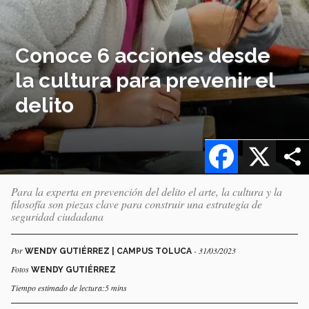
Conoce 6 acciones desde
la cultura para prevenir el
delito
Facebook
X
Para la experta en prevención del delito el arte, la cultura y la
filosofía son piezas clave para construir una estrategia de
seguridad ciudadana
Por
- 31/03/2023
WENDY GUTIÉRREZ | CAMPUS TOLUCA
Fotos
WENDY GUTIÉRREZ
Tiempo estimado de lectura:5 mins