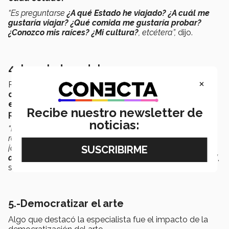
“Es preguntarse
¿A qué Estado he viajado? ¿A cuál me
gustaría viajar? ¿Qué comida me gustaría probar?
¿Conozco mis raíces? ¿Mi cultura?
, etcétera”,
dijo.
4.-La salud mental
×
Para Jessica cuando
vivimos en una sociedad en la
que han satanizado en todo momento la salud
emocional
debería de ser primordial
tener un
Recibe nuestro newsletter de
psicólogo o un psiquiatra.
noticias:
“No solamente un orientador, es necesario para que
realmente se pueda determinar si nuestros niños y
jóvenes están sufriendo algún tipo de violencia,
determinarlo a tiempo y prevenir conductas delictivas
”
,
señaló.
5.-Democratizar el arte
Algo que destacó la especialista fue el impacto de la