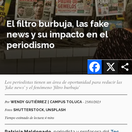
El filtro burbuja, las fake
news y su impacto en el
periodismo
Facebook
X
Los periodistas tienen un área de oportunidad para reducir las
'fake news' y el fenómeno 'filtro burbuja'
Por
- 25/01/2023
WENDY GUTIÉRREZ | CAMPUS TOLUCA
Fotos
SHUTTERSTOCK, UNSPLASH
Tiempo estimado de lectura:4 mins
Patricia Maldonado,
periodista y profesora del
Tec