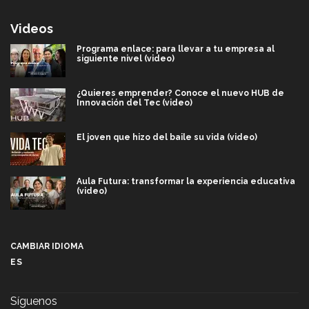
Videos
Programa enlace: para llevar a tu empresa al
siguiente nivel (video)
¿Quieres emprender? Conoce el nuevo HUB de
Innovación del Tec (video)
El joven que hizo del baile su vida (video)
Aula Futura: transformar la experiencia educativa
(video)
Más que un festival cultural: así es la magia de
VIBRART 2026 (video)
CAMBIAR IDIOMA
ES
Javier Guzmán: investigación con impacto social
(video)
Síguenos