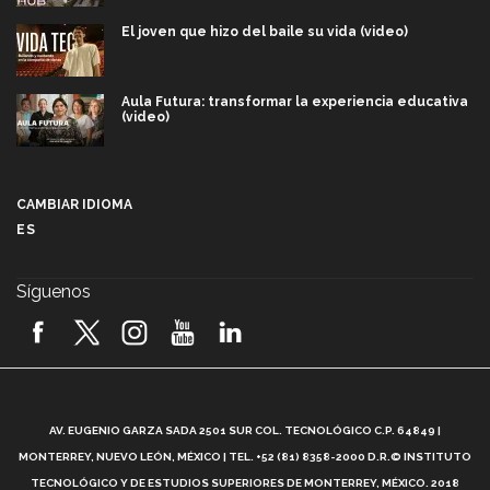
El joven que hizo del baile su vida (video)
Aula Futura: transformar la experiencia educativa
(video)
Más que un festival cultural: así es la magia de
VIBRART 2026 (video)
CAMBIAR IDIOMA
ES
Javier Guzmán: investigación con impacto social
(video)
Síguenos
¡México, en el top del mundial de robótica FIRST
2026! (video)
Vida Tec: Pasión, disciplina y básquetbol, con Gael
Adame (video)
A
AV. EUGENIO GARZA SADA 2501 SUR COL. TECNOLÓGICO C.P. 64849 |
L
¿Cómo es el Modelo Educativo Tec? (video)
MONTERREY, NUEVO LEÓN, MÉXICO | TEL. +52 (81) 8358-2000 D.R.© INSTITUTO
TECNOLÓGICO Y DE ESTUDIOS SUPERIORES DE MONTERREY, MÉXICO. 2018