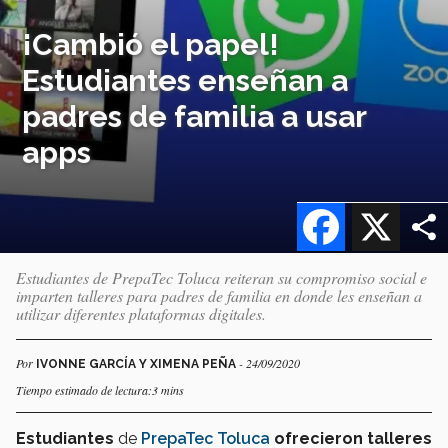
¡Cambió el papel!
Estudiantes enseñan a
padres de familia a usar
apps
Facebook
X
Estudiantes de PrepaTec Toluca reiteran su compromiso social e
imparten talleres para padres de familia en donde les enseñan a
utilizar diferentes plataformas digitales.
Por
- 24/09/2020
IVONNE GARCÍA Y XIMENA PEÑA
Tiempo estimado de lectura:3 mins
Estudiantes
de
PrepaTec Toluca
ofrecieron
talleres