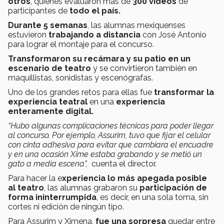
otros
, quienes evaluaron más de
300 videos
de
participantes de
todo el país.
Durante 5 semanas
, las alumnas mexiquenses
estuvieron
trabajando a distancia
con José Antonio
para lograr el montaje para el concurso.
Transformaron su recámara y su patio en un
escenario de teatro
y se convirtieron también en
maquillistas, sonidistas y escenógrafas.
Uno de los grandes retos para ellas fue
transformar la
experiencia teatral
en una
experiencia
enteramente digital.
“Hubo algunas complicaciones técnicas para poder llegar
al concurso. Por ejemplo, Assurim, tuvo que fijar el celular
con cinta adhesiva para evitar que cambiara el encuadre
y en una ocasión Xime estaba grabando y se metió un
gato a media escena",
cuenta el director.
Para hacer la e
xperiencia lo más apegada posible
al teatro
, las alumnas grabaron su
participación de
forma ininterrumpida
, es decir, en una sola toma, sin
cortes ni edición de ningún tipo.
Para Assurim y Ximena,
fue una sorpresa
quedar entre