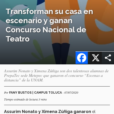
Transforman su casa en
escenario y ganan
Concurso Nacional de
Teatro
Facebook
X
Assurim Nonato y Ximena Zúñiga son dos talentosas alumnas de
PrepaTec sede Metepec que ganaron el concurso “Escenas a
distancia” de la UNAM.
Por
- 07/07/2020
FANY BUSTOS | CAMPUS TOLUCA
Tiempo estimado de lectura:3 mins
Assurim Nonato y Ximena Zúñiga ganaron
el