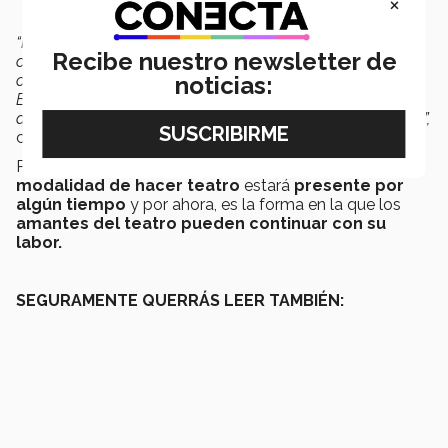
×
“Más allá del premio, para mi es muy gratificante ver
Recibe nuestro newsletter de
cómo crecen mis alumnos, noto como se transforman y
cómo se superan y para mi esa es la mejor recompensa.
noticias:
En el taller siempre estamos en búsqueda de ese
desarrollo, y estoy feliz de verlas en la lista de ganadores”,
comentó el director.
Por último las alumnas consideran que esta
nueva
modalidad de hacer teatro
estará
presente por
algún tiempo
y por ahora, es la forma en la que los
amantes del teatro pueden continuar con su
labor.
SEGURAMENTE QUERRÁS LEER TAMBIÉN: