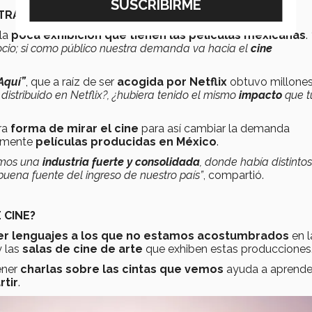
STRA INDUSTRIA?
 la
poca exhibición que tienen las películas mexicanas
.
ocio; si como público nuestra demanda va hacia el
cine
Aquí”
, que a raíz de ser
acogida por Netflix
obtuvo millone
distribuido en Netflix?, ¿hubiera tenido el mismo
impacto
que t
ra
forma de mirar el cine
para así cambiar la demanda
amente
películas producidas en México
.
amos una
industria fuerte y consolidada
, donde había distintos
ena fuente del ingreso de nuestro país”
, compartió.
 CINE?
r lenguajes a los que no estamos acostumbrados
en l
 las
salas de cine de arte
que exhiben estas producciones
ener
charlas sobre las cintas que vemos
ayuda a aprende
tir
.