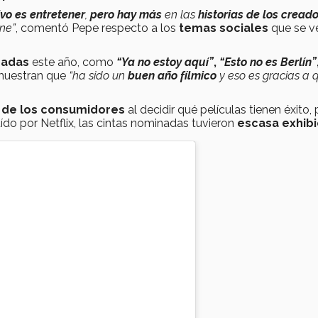
ivo es entretener
,
pero hay más
en las
historias de los cread
ne”
, comentó Pepe respecto a los
temas sociales
que se v
inadas
este año, como
“Ya no estoy aquí”
,
“Esto no es Berlín”
uestran que
“
ha sido un
buen año fílmico
y eso es gracias a
 de los consumidores
al decidir qué películas tienen éxito,
buído por Netflix, las cintas nominadas tuvieron
escasa exhibi