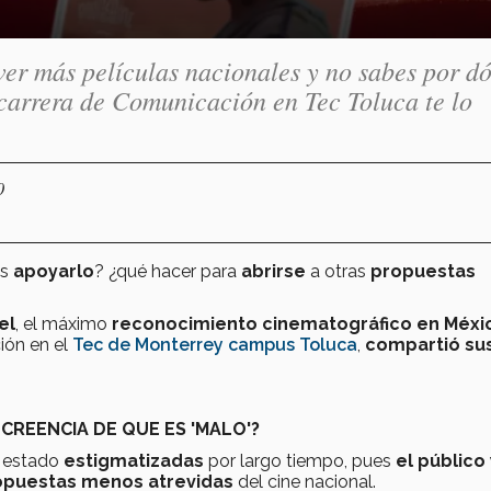
er más películas nacionales y no sabes por d
carrera de Comunicación en Tec Toluca te lo
0
os
apoyarlo
? ¿qué hacer para
abrirse
a otras
propuestas
el
, el máximo
reconocimiento cinematográfico en Méxi
ción en el
Tec de Monterrey campus Toluca
,
compartió su
 CREENCIA DE QUE ES 'MALO'?
 estado
estigmatizadas
por largo tiempo, pues
el público 
opuestas menos atrevidas
del cine nacional.