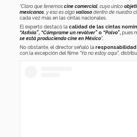
“Claro que tenemos
cine comercial
, cuyo único
objet
mexicanos
, y eso es algo
valioso
dentro de nuestro ci
cada vez más en las cintas nacionales.
El experto destacó la
calidad de
las cintas nom
“Asfixia”
,
“Cómprame un revólver”
o
“Polvo”
,
pues m
se está produciendo cine en México
”
.
No obstante, el director señaló la
responsabilidad
con la excepción del filme
“Ya no estoy aquí”
, distri