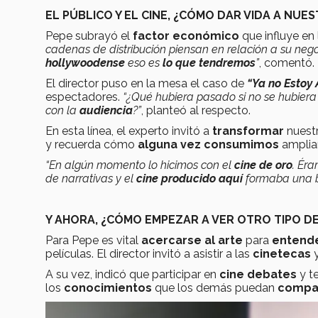
EL PÚBLICO Y EL CINE, ¿CÓMO DAR VIDA A NUE
Pepe subrayó el
factor económico
que influye en
cadenas de distribución piensan en relación a su neg
hollywoodense
eso es
lo que tendremos
”
, comentó.
El director puso en la mesa el caso de
“Ya no Estoy 
espectadores.
“¿Qué hubiera pasado si no se hubiera 
con la
audiencia
?”
, planteó al respecto.
En esta línea, el experto invitó a
transformar
nuest
y recuerda cómo
alguna vez consumimos
ampli
“En algún momento lo hicimos con el
cine de oro
. Ér
de narrativas y el
cine producido aquí
formaba una bu
Y AHORA, ¿CÓMO EMPEZAR A VER OTRO TIPO DE
Para Pepe es vital
acercarse al arte
para
entende
películas. El director invitó a asistir a las
cinetecas
y
A su vez, indicó que participar en
cine debates
y t
los
conocimientos
que los demás puedan
compar