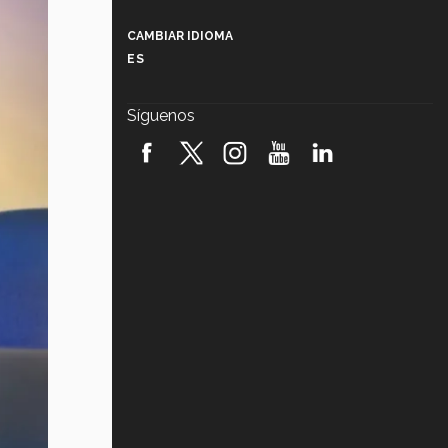
Más que un festival cultural: así es
la magia de VIBRART 2026 (video)
CAMBIAR IDIOMA
ES
Javier Guzmán: investigación con
impacto social (video)
Síguenos
¡México, en el top del mundial de
robótica FIRST 2026! (video)
Vida Tec: Pasión, disciplina y
básquetbol, con Gael Adame
(video)
¿Cómo es el Modelo Educativo
Tec? (video)
Vida Tec: Feminismo e Inteligencia
Artificial, Paola Ricaurte (video)