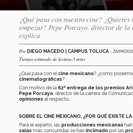
¿Qué pasa con nuestro cine? ¿Quieres v
empezar? Pepe Porcayo, director de la 
explica
Por
- 26/09/202
DIEGO MACEDO | CAMPUS TOLUCA
Tiempo estimado de lectura:3 mins
¿Qué pasa con el
cine mexicano
? ¿cómo podem
cinematográficas
?
Con motivo de la
62ª entrega de los premios Ari
Pepe Porcayo
, director de la carrera de Comunica
opiniones
al respecto.
SOBRE EL CINE MEXICANO, ¿POR QUÉ EXISTE LA
Para el experto, las
producciones mexicanas
han
salas
más concurridas se han
inclinado
por las
pr