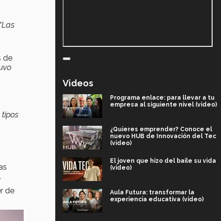
“
Las
s de
uvo
Videos
Programa enlace: para llevar a tu
empresa al siguiente nivel (video)
 tipos
¿Quieres emprender? Conoce el
nuevo HUB de Innovación del Tec
(video)
El joven que hizo del baile su vida
as
(video)
.
r de
Aula Futura: transformar la
experiencia educativa (video)