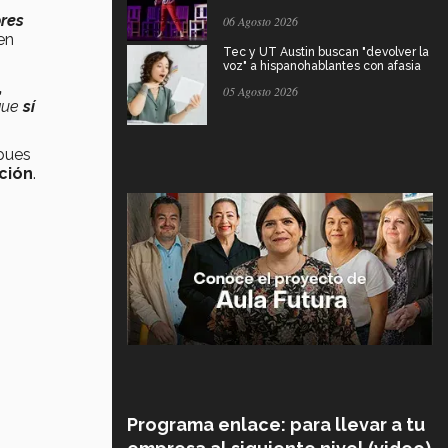
ores
06 Agosto 2026
en
Tec y UT Austin buscan "devolver la
voz" a hispanohablantes con afasia
,
05 Agosto 2026
 que
sí
 pues
ción
.
Programa enlace: para llevar a tu