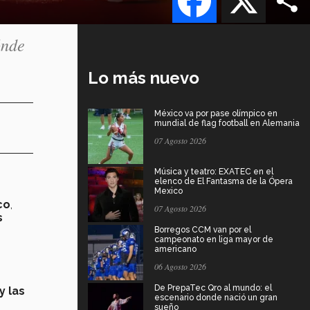
ónde
Lo más nuevo
México va por pase olímpico en
mundial de flag football en Alemania
07 Agosto 2026
Música y teatro: EXATEC en el
elenco de El Fantasma de la Ópera
Mexico
co
,
07 Agosto 2026
s
Borregos CCM van por el
campeonato en liga mayor de
americano
06 Agosto 2026
De PrepaTec Qro al mundo: el
y las
escenario donde nació un gran
sueño