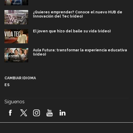
¿Quieres emprender? Conoce el nuevo HUB de
Innovación del Tec (video)
El joven que hizo del baile su vida (video)
Aula Futura: transformar la experiencia educativa
(video)
Más que un festival cultural: así es la magia de
VIBRART 2026 (video)
CAMBIAR IDIOMA
ES
Javier Guzmán: investigación con impacto social
(video)
Síguenos
¡México, en el top del mundial de robótica FIRST
2026! (video)
Vida Tec: Pasión, disciplina y básquetbol, con Gael
Adame (video)