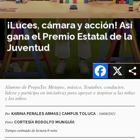
¡Luces, cámara y acción! Así
gana el Premio Estatal de la
Juventud
Facebook
X
Alumno de PrepaTec Metepec, músico, Youtuber, conductor,
lidera y participa en iniciativas para apoyar e inspirar a las niñas
y los niños.
Por
- 10/08/2021
KARINA PERALES ARMAS | CAMPUS TOLUCA
Fotos
CORTESÍA RODOLFO MUNGUÍA
Tiempo estimado de lectura:6 mins