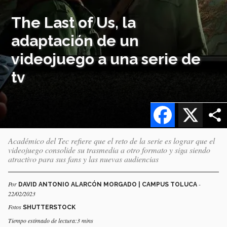
The Last of Us, la
adaptación de un
videojuego a una serie de
tv
Facebook
X
Académico del Tec refiere que el reto de la serie es lograr que el
videojuego consolide su trasmedia a otro formato y siga siendo
atractivo para sus fans y las nuevas audiencias
Por
-
DAVID ANTONIO ALARCÓN MORGADO | CAMPUS TOLUCA
22/02/2023
Fotos
SHUTTERSTOCK
Tiempo estimado de lectura:3 mins