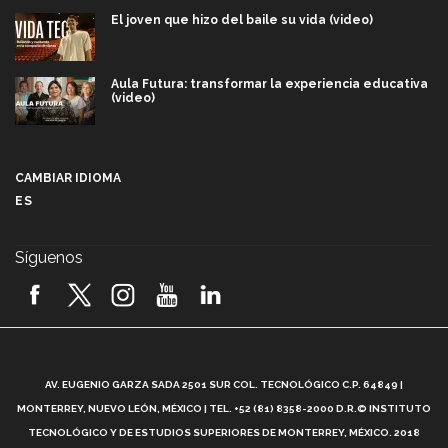
El joven que hizo del baile su vida (video)
Aula Futura: transformar la experiencia educativa
(video)
Más que un festival cultural: así es la magia de
VIBRART 2026 (video)
CAMBIAR IDIOMA
ES
Javier Guzmán: investigación con impacto social
(video)
Síguenos
¡México, en el top del mundial de robótica FIRST
2026! (video)
Vida Tec: Pasión, disciplina y básquetbol, con Gael
Adame (video)
A
AV. EUGENIO GARZA SADA 2501 SUR COL. TECNOLÓGICO C.P. 64849 |
L
¿Cómo es el Modelo Educativo Tec? (video)
MONTERREY, NUEVO LEÓN, MÉXICO | TEL. +52 (81) 8358-2000 D.R.© INSTITUTO
TECNOLÓGICO Y DE ESTUDIOS SUPERIORES DE MONTERREY, MÉXICO. 2018