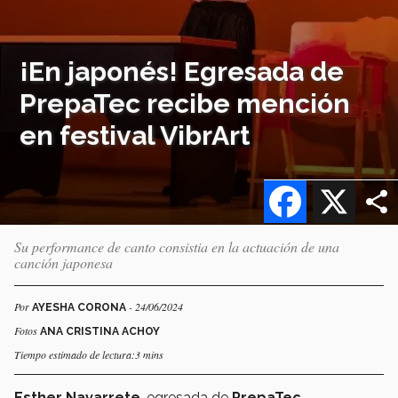
¡En japonés! Egresada de
PrepaTec recibe mención
en festival VibrArt
Facebook
X
Su performance de canto consistia en la actuación de una
canción japonesa
Por
- 24/06/2024
AYESHA CORONA
Fotos
ANA CRISTINA ACHOY
Tiempo estimado de lectura:3 mins
Esther Navarrete
, egresada de
PrepaTec