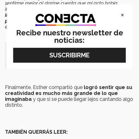
sentirme mejor al darme cuenta que mi acto había
impactado a muchos y que
el premio no era lo que
×
importaba
. También
me sentí muy feliz y agradecida
por poder llegar a la etapa nacional
y poder vivir la
experiencia”,
expresó.
Recibe nuestro newsletter de
noticias:
“
Mi acto había impactado a
muchos”.
Finalmente, Esther compartió que
logró sentir que su
creatividad es mucho más grande de lo que
imaginaba
y que si se puede llegar lejos cantando algo
distinto.
TAMBIÉN QUERRÁS LEER: