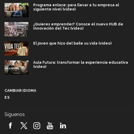
Programa enlace: para llevar a tu empresa al
siguiente nivel (video)
¿Quieres emprender? Conoce el nuevo HUB de
Innovación del Tec (video)
El joven que hizo del baile su vida (video)
Aula Futura: transformar la experiencia educativa
(video)
Más que un festival cultural: así es la magia de
VIBRART 2026 (video)
CAMBIAR IDIOMA
ES
Javier Guzmán: investigación con impacto social
(video)
Síguenos
¡México, en el top del mundial de robótica FIRST
2026! (video)